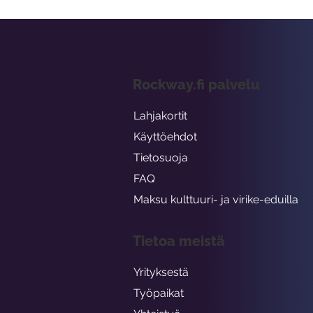
Rockway.fi palvelu
Lahjakortit
Käyttöehdot
Tietosuoja
FAQ
Maksu kulttuuri- ja virike-eduilla
Tietoa meistä
Yrityksestä
Työpaikat