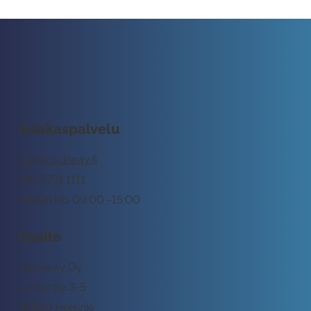
Asiakaspalvelu
tuki@rockway.fi
045 7731 1111
Arkisin klo 09:00 -15:00
Osoite
Rockway Oy
Lemuntie 3-5
00510 Helsinki