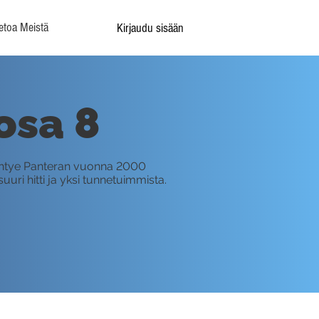
etoa Meistä
Kirjaudu sisään
osa 8
yhtye Panteran vuonna 2000
uuri hitti ja yksi tunnetuimmista.