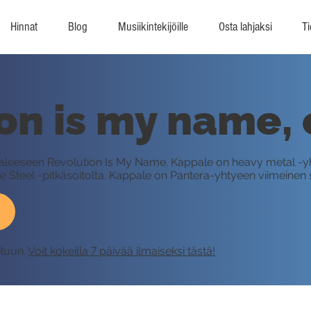
Hinnat
Blog
Musiikintekijöille
Osta lahjaksi
Ti
on is my name, 
paleeseen Revolution Is My Name. Kappale on heavy metal -
he Steel -pitkäsoitolta. Kappale on Pantera-yhtyeen viimeinen s
eluun.
Voit kokeilla 7 päivää ilmaiseksi tästä!