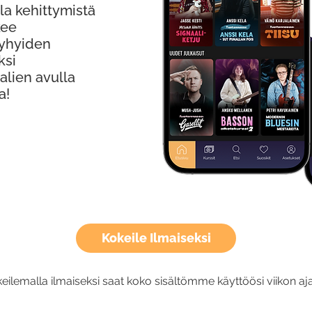
la kehittymistä
kee
Lyhyiden
ksi
alien avulla
a!
Kokeile Ilmaiseksi
eilemalla ilmaiseksi saat koko sisältömme käyttöösi viikon aja