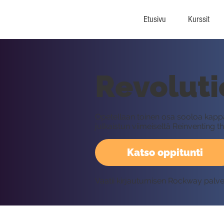
Etusivu
Kurssit
Revoluti
Opetellaan toinen osa sooloa kap
julkaistun viimeiseltä Reinventing t
Katso oppitunti
Vaatii kirjautumisen Rockway palv