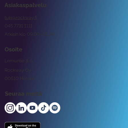
Asiakaspalvelu
tuki@rockway.fi
045 7731 1111
Arkisin klo 09:00 -15:00
Osoite
Lemuntie 3-5
Rockway Oy
00510 Helsinki
Seuraa meitä