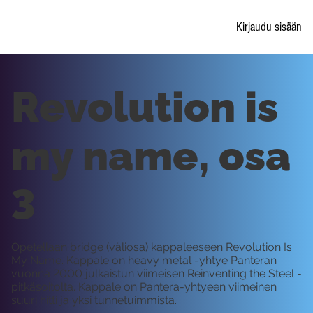
Kirjaudu sisään
Revolution is
my name, osa
3
Opetellaan bridge (väliosa) kappaleeseen Revolution Is
My Name. Kappale on heavy metal -yhtye Panteran
vuonna 2000 julkaistun viimeisen Reinventing the Steel -
pitkäsoitolta. Kappale on Pantera-yhtyeen viimeinen
suuri hitti ja yksi tunnetuimmista.