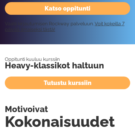
Katso oppitunti
Vaatii kirjautumisen Rockway palveluun.
Voit kokeilla 7
päivää ilmaiseksi tästä!
Oppitunti kuuluu kurssiin
Heavy-klassikot haltuun
Tutustu kurssiin
Motivoivat
Kokonaisuudet