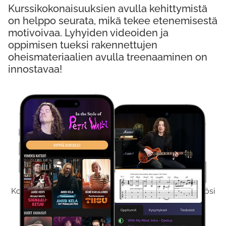
Kurssikokonaisuuksien avulla kehittymistä
on helppo seurata, mikä tekee etenemisestä
motivoivaa. Lyhyiden videoiden ja
oppimisen tueksi rakennettujen
oheismateriaalien avulla treenaaminen on
innostavaa!
Kokeile Ilmaiseksi
Kokeilemalla ilmaiseksi saat koko sisältömme käyttöösi
viikon ajaksi.