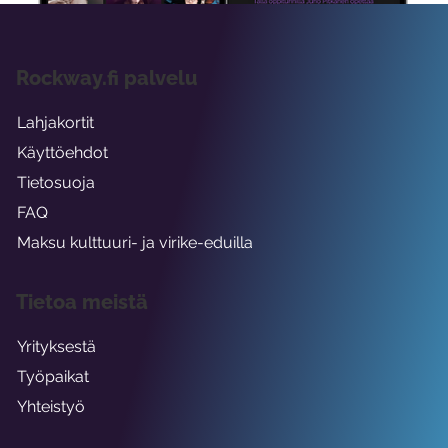
Rockway.fi palvelu
Lahjakortit
Käyttöehdot
Tietosuoja
FAQ
Maksu kulttuuri- ja virike-eduilla
Tietoa meistä
Yrityksestä
Työpaikat
Yhteistyö