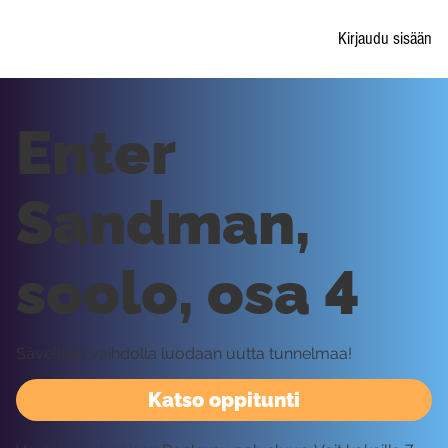
Kirjaudu sisään
Enter
Sandman,
soolo, osa 4
Sävellajin vaihdolla luodaan uutta tunnelmaa!
Katso oppitunti