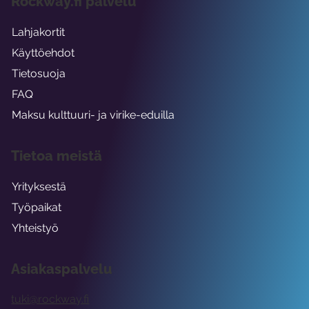
Rockway.fi palvelu
Lahjakortit
Käyttöehdot
Tietosuoja
FAQ
Maksu kulttuuri- ja virike-eduilla
Tietoa meistä
Yrityksestä
Työpaikat
Yhteistyö
Asiakaspalvelu
tuki@rockway.fi