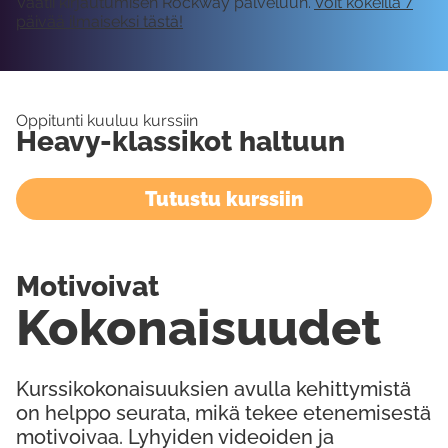
Vaatii kirjautumisen Rockway palveluun.
Voit kokeilla 7
päivää ilmaiseksi tästä!
Oppitunti kuuluu kurssiin
Heavy-klassikot haltuun
Tutustu kurssiin
Motivoivat
Kokonaisuudet
Kurssikokonaisuuksien avulla kehittymistä
on helppo seurata, mikä tekee etenemisestä
motivoivaa. Lyhyiden videoiden ja