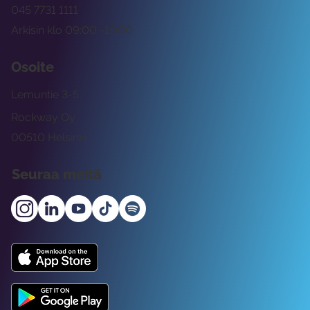
045 7731 1111
Arkisin klo 09:00 -15:00
Osoite
Lemuntie 3-5
Rockway Oy
00510 Helsinki
Seuraa meitä