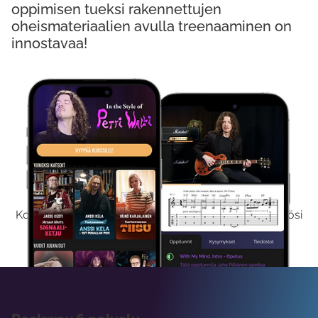
oppimisen tueksi rakennettujen
oheismateriaalien avulla treenaaminen on
innostavaa!
Kokeile Ilmaiseksi
Kokeilemalla ilmaiseksi saat koko sisältömme käyttöösi
viikon ajaksi.