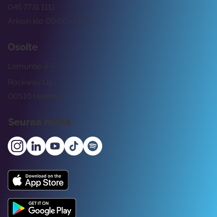
045 7731 1111
Arkisin klo 09:00 -15:00
Osoite
Lemuntie 3-5
Rockway Oy
00510 Helsinki
Seuraa meitä