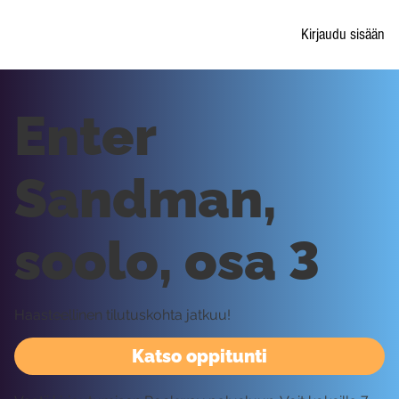
Kirjaudu sisään
Enter
Sandman,
soolo, osa 3
Haasteellinen tilutuskohta jatkuu!
Katso oppitunti