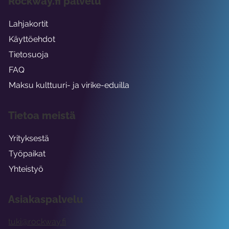
Rockway.fi palvelu
Lahjakortit
Käyttöehdot
Tietosuoja
FAQ
Maksu kulttuuri- ja virike-eduilla
Tietoa meistä
Yrityksestä
Työpaikat
Yhteistyö
Asiakaspalvelu
tuki@rockway.fi