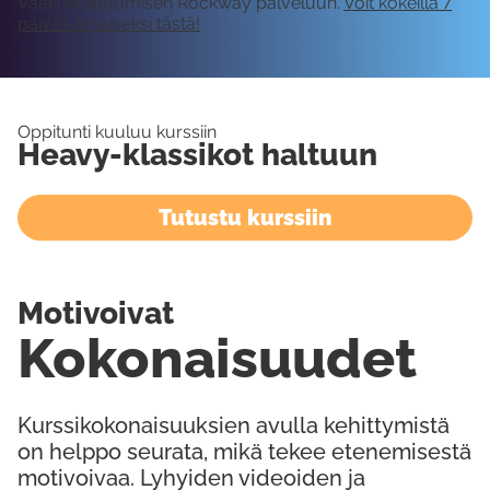
Vaatii kirjautumisen Rockway palveluun.
Voit kokeilla 7
päivää ilmaiseksi tästä!
Oppitunti kuuluu kurssiin
Heavy-klassikot haltuun
Tutustu kurssiin
Motivoivat
Kokonaisuudet
Kurssikokonaisuuksien avulla kehittymistä
on helppo seurata, mikä tekee etenemisestä
motivoivaa. Lyhyiden videoiden ja