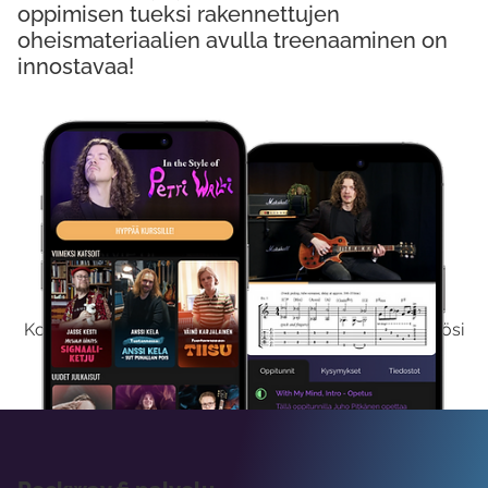
oppimisen tueksi rakennettujen
oheismateriaalien avulla treenaaminen on
innostavaa!
Kokeile Ilmaiseksi
Kokeilemalla ilmaiseksi saat koko sisältömme käyttöösi
viikon ajaksi.