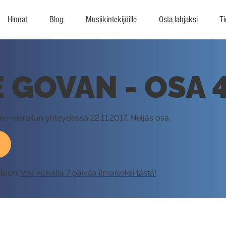
Hinnat
Blog
Musiikintekijöille
Osta lahjaksi
Ti
 GOVAN - OSA 
n-vierailun yhteydessä 22.11.2017. Neljäs osa.
eluun.
Voit kokeilla 7 päivää ilmaiseksi tästä!