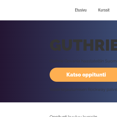
Etusivu
Kurssit
GUTHRIE
Guthrie Govania haastateltiin Suome
Katso oppitunti
Vaatii kirjautumisen Rockway palv
Oppitunti kuuluu kurssiin