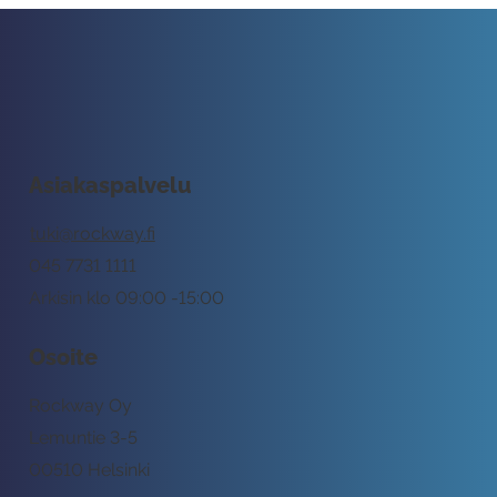
Asiakaspalvelu
tuki@rockway.fi
045 7731 1111
Arkisin klo 09:00 -15:00
Osoite
Rockway Oy
Lemuntie 3-5
00510 Helsinki