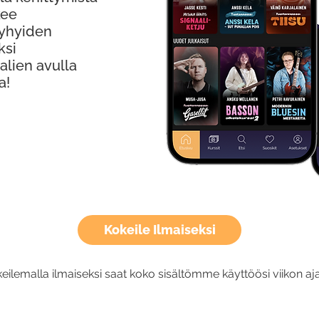
kee
Lyhyiden
ksi
alien avulla
a!
Kokeile Ilmaiseksi
eilemalla ilmaiseksi saat koko sisältömme käyttöösi viikon aja