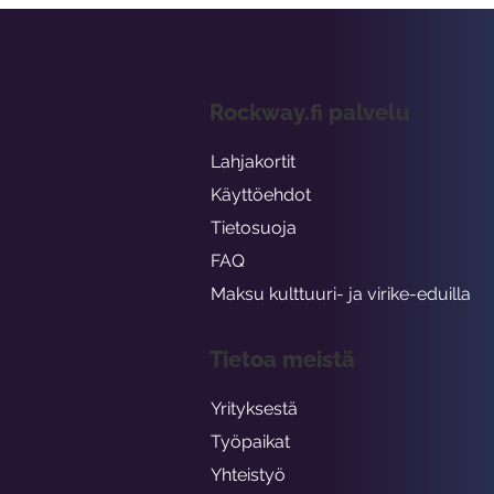
Rockway.fi palvelu
Lahjakortit
Käyttöehdot
Tietosuoja
FAQ
Maksu kulttuuri- ja virike-eduilla
Tietoa meistä
Yrityksestä
Työpaikat
Yhteistyö