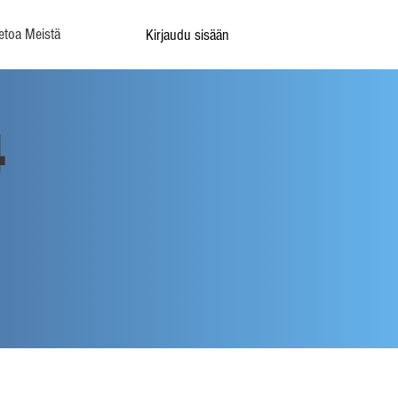
etoa Meistä
Kirjaudu sisään
4