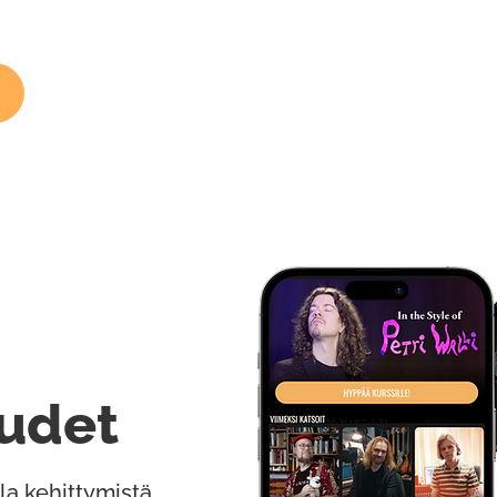
udet
la kehittymistä