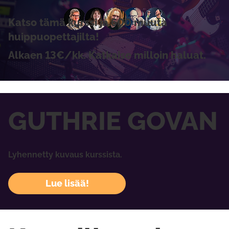
Katso tämä kurssi ja 600 muuta
huippuopettajilta!
Alkaen 13€/kk. Katkaise milloin haluat.
GUTHRIE GOVAN
Lyhennetty kuvaus kurssista.
Lue lisää!