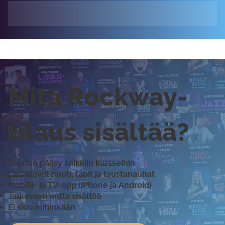
Mitä Rockway-
tilaus sisältää?
Rajaton pääsy kaikkiin kursseihin
Ladattavat nuoti, tabit ja taustanauhat
Mobiili- ja TV-app (iPhone ja Android)
Jatkuvasti uutta sisältöä
Ei sido mihinkään