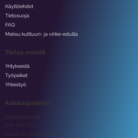
Käyttöehdot
Tietosuoja
FAQ
Maksu kulttuuri- ja virike-eduilla
Tietoa meistä
Yrityksestä
Työpaikat
Yhteistyö
Asiakaspalvelu
tuki@rockway.fi
045 7731 1111
Arkisin klo 09:00 -15:00