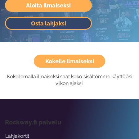
Aloita ilmaiseksi
Osta lahjaksi
Kokeile Ilmaiseksi
Kokeilemalla ilmaiseksi saat koko sisältömme käyttöösi
viikon ajaksi.
Rockway.fi palvelu
Lahjakortit