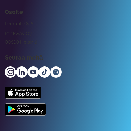
Osoite
Lemuntie 3-5
Rockway Oy
00510 Helsinki
Seuraa meitä