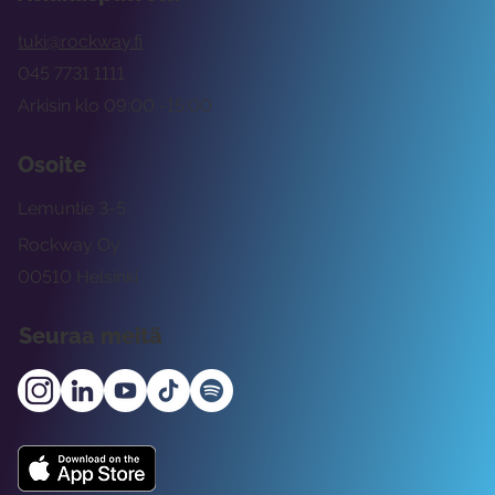
tuki@rockway.fi
045 7731 1111
Arkisin klo 09:00 -15:00
Osoite
Lemuntie 3-5
Rockway Oy
00510 Helsinki
Seuraa meitä