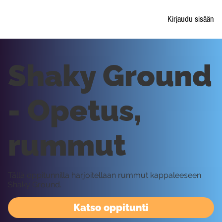
Kirjaudu sisään
Shaky Ground
- Opetus,
rummut
Tällä oppitunnilla harjoitellaan rummut kappaleeseen
Shaky Ground.
Katso oppitunti