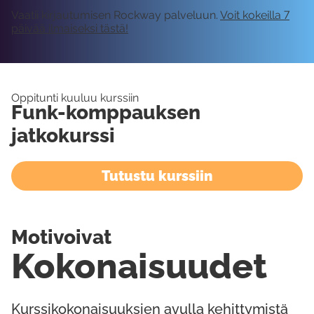
Vaatii kirjautumisen Rockway palveluun.
Voit kokeilla 7
päivää ilmaiseksi tästä!
Oppitunti kuuluu kurssiin
Funk-komppauksen
jatkokurssi
Tutustu kurssiin
Motivoivat
Kokonaisuudet
Kurssikokonaisuuksien avulla kehittymistä