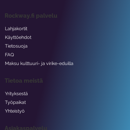
Rockway.fi palvelu
Lahjakortit
Käyttöehdot
Tietosuoja
FAQ
Maksu kulttuuri- ja virike-eduilla
Tietoa meistä
Yrityksestä
Työpaikat
Yhteistyö
Asiakaspalvelu