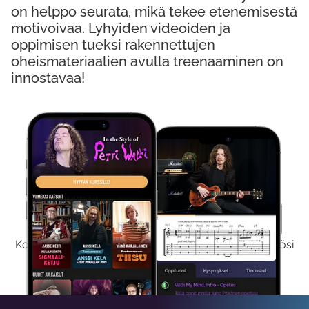
on helppo seurata, mikä tekee etenemisestä
motivoivaa. Lyhyiden videoiden ja
oppimisen tueksi rakennettujen
oheismateriaalien avulla treenaaminen on
innostavaa!
Kokeile Ilmaiseksi
Kokeilemalla ilmaiseksi saat koko sisältömme käyttöösi
viikon ajaksi.