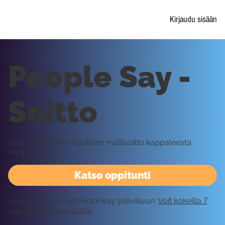
Kirjaudu sisään
People Say -
Soitto
Tällä oppitunnilla kuullaan mallisoitto kappaleesta
People Say.
Katso oppitunti
Vaatii kirjautumisen Rockway palveluun.
Voit kokeilla 7
päivää ilmaiseksi tästä!