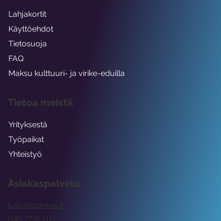
Lahjakortit
Käyttöehdot
Tietosuoja
FAQ
Maksu kulttuuri- ja virike-eduilla
Tietoa meistä
Yrityksestä
Työpaikat
Yhteistyö
Asiakaspalvelu
tuki@rockway.fi
045 7731 1111