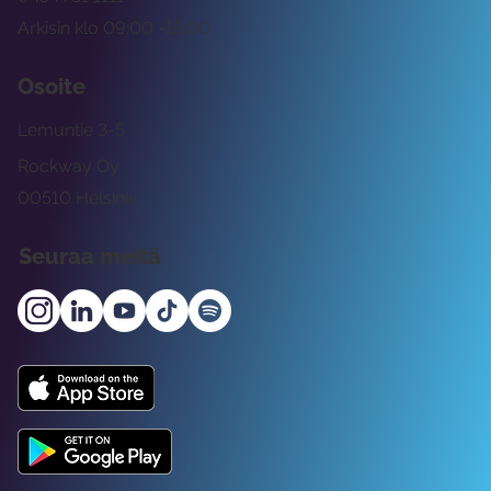
Arkisin klo 09:00 -15:00
Osoite
Lemuntie 3-5
Rockway Oy
00510 Helsinki
Seuraa meitä