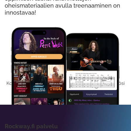
oheismateriaalien avulla treenaaminen on
innostavaa!
Kokeile Ilmaiseksi
Kokeilemalla ilmaiseksi saat koko sisältömme käyttöösi
viikon ajaksi.
Rockway.fi palvelu