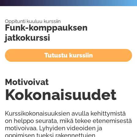
Oppitunti kuuluu kurssiin
Funk-komppauksen
jatkokurssi
Tutustu kurssiin
Motivoivat
Kokonaisuudet
Kurssikokonaisuuksien avulla kehittymistä
on helppo seurata, mikä tekee etenemisestä
motivoivaa. Lyhyiden videoiden ja
oppimisen tueksi rakennettujen