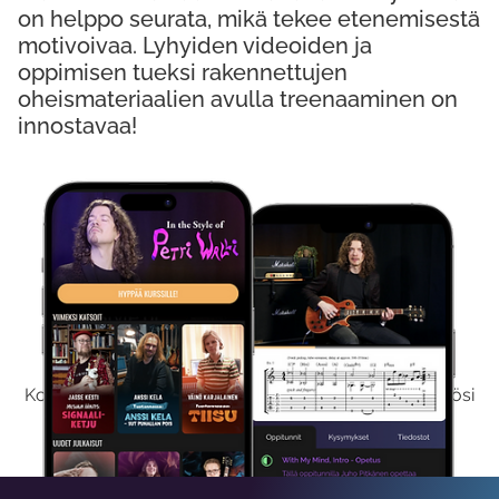
on helppo seurata, mikä tekee etenemisestä
motivoivaa. Lyhyiden videoiden ja
oppimisen tueksi rakennettujen
oheismateriaalien avulla treenaaminen on
innostavaa!
Kokeile Ilmaiseksi
Kokeilemalla ilmaiseksi saat koko sisältömme käyttöösi
viikon ajaksi.