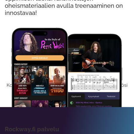
oheismateriaalien avulla treenaaminen on
innostavaa!
Kokeile Ilmaiseksi
Kokeilemalla ilmaiseksi saat koko sisältömme käyttöösi
viikon ajaksi.
Rockway.fi palvelu