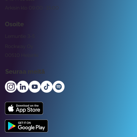
Arkisin klo 09:00 -15:00
Osoite
Lemuntie 3-5
Rockway Oy
00510 Helsinki
Seuraa meitä