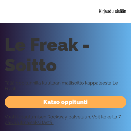
Kirjaudu sisään
Le Freak -
Soitto
Tällä oppitunnilla kuullaan mallisoitto kappaleesta Le
Freak.
Katso oppitunti
Vaatii kirjautumisen Rockway palveluun.
Voit kokeilla 7
päivää ilmaiseksi tästä!