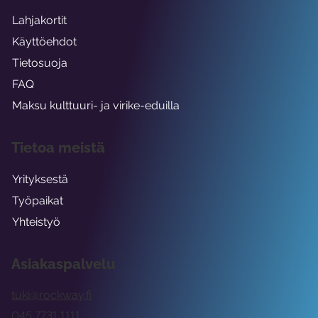
Lahjakortit
Käyttöehdot
Tietosuoja
FAQ
Maksu kulttuuri- ja virike-eduilla
Tietoa meistä
Yrityksestä
Työpaikat
Yhteistyö
Asiakaspalvelu
tuki@rockway.fi
045 7731 1111