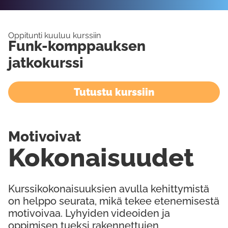
Oppitunti kuuluu kurssiin
Funk-komppauksen
jatkokurssi
Tutustu kurssiin
Motivoivat
Kokonaisuudet
Kurssikokonaisuuksien avulla kehittymistä
on helppo seurata, mikä tekee etenemisestä
motivoivaa. Lyhyiden videoiden ja
oppimisen tueksi rakennettujen