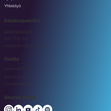
Yhteistyö
Asiakaspalvelu
tuki@rockway.fi
045 7731 1111
Arkisin klo 09:00 -15:00
Osoite
Lemuntie 3-5
Rockway Oy
00510 Helsinki
Seuraa meitä