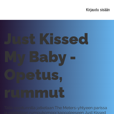
Kirjaudu sisään
Just Kissed
My Baby -
Opetus,
rummut
Tällä oppitunnilla jatketaan The Meters-yhtyeen parissa
ja opetellaan rumpukomppi kappaleeseen Just Kissed