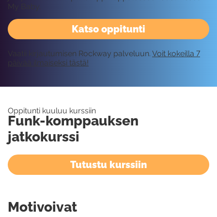
My Baby.
Katso oppitunti
Vaatii kirjautumisen Rockway palveluun.
Voit kokeilla 7
päivää ilmaiseksi tästä!
Oppitunti kuuluu kurssiin
Funk-komppauksen
jatkokurssi
Tutustu kurssiin
Motivoivat