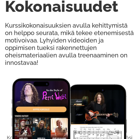
Kokonaisuudet
Kurssikokonaisuuksien avulla kehittymistä
on helppo seurata, mikä tekee etenemisestä
motivoivaa. Lyhyiden videoiden ja
oppimisen tueksi rakennettujen
oheismateriaalien avulla treenaaminen on
innostavaa!
Kokeile Ilmaiseksi
Kokeilemalla ilmaiseksi saat koko sisältömme käyttöösi