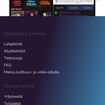
viikon ajaksi.
Rockway.fi palvelu
Lahjakortit
Käyttöehdot
Tietosuoja
FAQ
Maksu kulttuuri- ja virike-eduilla
Tietoa meistä
Yrityksestä
Työpaikat