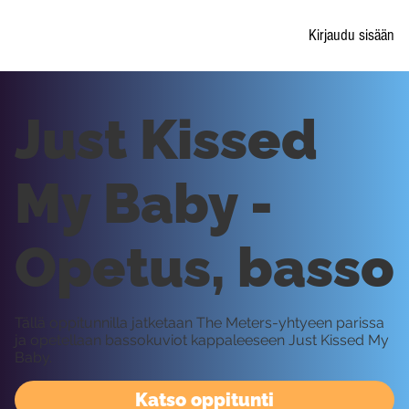
Kirjaudu sisään
Just Kissed
My Baby -
Opetus, basso
Tällä oppitunnilla jatketaan The Meters-yhtyeen parissa
ja opetellaan bassokuviot kappaleeseen Just Kissed My
Baby.
Katso oppitunti