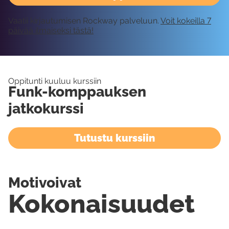
Vaatii kirjautumisen Rockway palveluun.
Voit kokeilla 7
päivää ilmaiseksi tästä!
Oppitunti kuuluu kurssiin
Funk-komppauksen
jatkokurssi
Tutustu kurssiin
Motivoivat
Kokonaisuudet