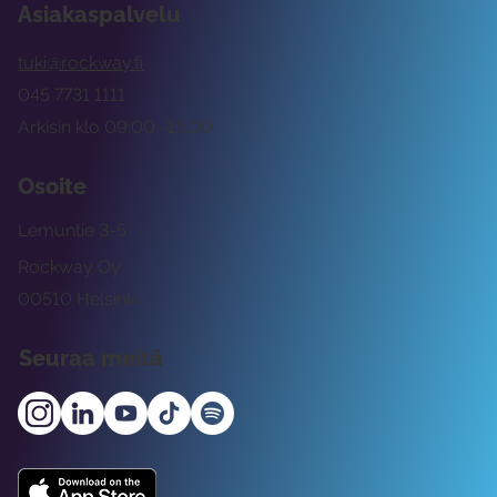
Asiakaspalvelu
tuki@rockway.fi
045 7731 1111
Arkisin klo 09:00 -15:00
Osoite
Lemuntie 3-5
Rockway Oy
00510 Helsinki
Seuraa meitä