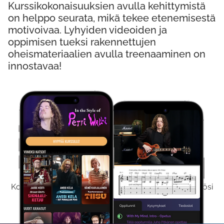
Kurssikokonaisuuksien avulla kehittymistä
on helppo seurata, mikä tekee etenemisestä
motivoivaa. Lyhyiden videoiden ja
oppimisen tueksi rakennettujen
oheismateriaalien avulla treenaaminen on
innostavaa!
Kokeile Ilmaiseksi
Kokeilemalla ilmaiseksi saat koko sisältömme käyttöösi
viikon ajaksi.