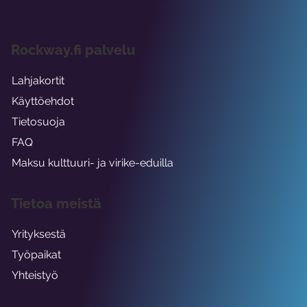
Rockway.fi palvelu
Lahjakortit
Käyttöehdot
Tietosuoja
FAQ
Maksu kulttuuri- ja virike-eduilla
Tietoa meistä
Yrityksestä
Työpaikat
Yhteistyö