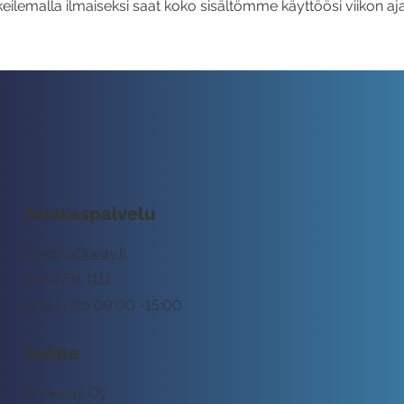
eilemalla ilmaiseksi saat koko sisältömme käyttöösi viikon aja
Asiakaspalvelu
tuki@rockway.fi
045 7731 1111
Arkisin klo 09:00 -15:00
Osoite
Rockway Oy