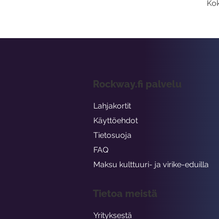
Kok
Rockway.fi palvelu
Lahjakortit
Käyttöehdot
Tietosuoja
FAQ
Maksu kulttuuri- ja virike-eduilla
Tietoa meistä
Yrityksestä