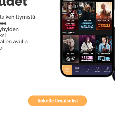
udet
la kehittymistä
kee
Lyhyiden
ksi
alien avulla
a!
Kokeile Ilmaiseksi