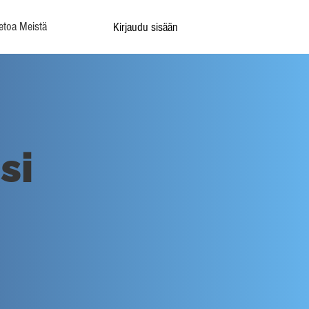
etoa Meistä
Kirjaudu sisään
si