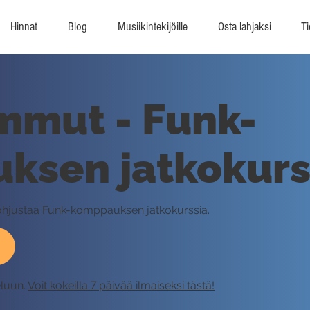
Hinnat
Blog
Musiikintekijöille
Osta lahjaksi
Ti
ummut - Funk-
ksen jatkokurs
pohjustaa Funk-komppauksen jatkokurssia.
eluun.
Voit kokeilla 7 päivää ilmaiseksi tästä!