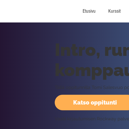
Etusivu
Kurssit
Intro, r
komppau
Tällä oppitunnilla Tomi Salesvuo 
Katso oppitunti
Vaatii kirjautumisen Rockway palv