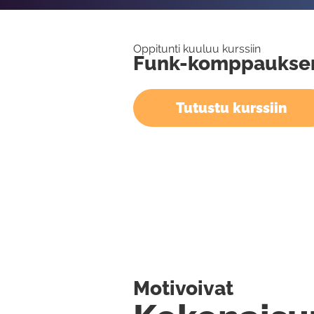
Oppitunti kuuluu kurssiin
Funk-komppauksen
Tutustu kurssiin
Motivoivat