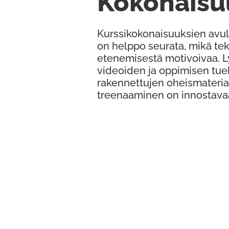
Kokonaisu
Kurssikokonaisuuksien avul
on helppo seurata, mikä te
etenemisestä motivoivaa. 
videoiden ja oppimisen tue
rakennettujen oheismateria
treenaaminen on innostava