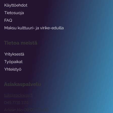
Käyttöehdot
Tietosuoja
FAQ
Maksu kulttuuri- ja virike-eduilla
Tietoa meistä
Yrityksestä
Työpaikat
Yhteistyö
Asiakaspalvelu
tuki@rockway.fi
045 7731 1111
Arkisin klo 09:00 -15:00