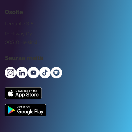
Osoite
Lemuntie 3-5
Rockway Oy
00510 Helsinki
Seuraa meitä