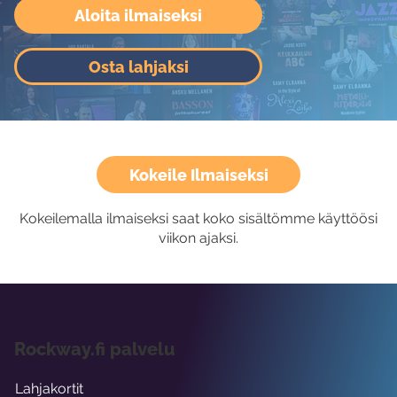
Aloita ilmaiseksi
Osta lahjaksi
Kokeile Ilmaiseksi
Kokeilemalla ilmaiseksi saat koko sisältömme käyttöösi
viikon ajaksi.
Rockway.fi palvelu
Lahjakortit