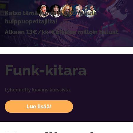
Katso tämä kurssi ja 600 muuta
huippuopettajilta!
Alkaen 13€/kk. Katkaise milloin haluat.
Funk-kitara
Lyhennetty kuvaus kurssista.
Lue lisää!