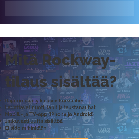
Mitä Rockway-
tilaus sisältää?
Rajaton pääsy kaikkiin kursseihin
Ladattavat nuoti, tabit ja taustanauhat
Mobiili- ja TV-app (iPhone ja Android)
Jatkuvasti uutta sisältöä
Ei sido mihinkään