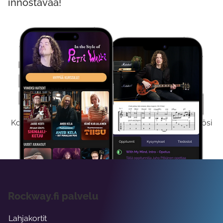
innostavaa!
Kokeile Ilmaiseksi
Kokeilemalla ilmaiseksi saat koko sisältömme käyttöösi
viikon ajaksi.
Rockway.fi palvelu
Lahjakortit