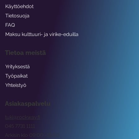
Käyttöehdot
Tietosuoja
FAQ
Maksu kulttuuri- ja virike-eduilla
Tietoa meistä
Yrityksestä
Työpaikat
Yhteistyö
Asiakaspalvelu
tuki@rockway.fi
045 7731 1111
Arkisin klo 09:00 -15:00