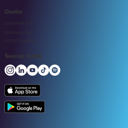
Osoite
Lemuntie 3-5
Rockway Oy
00510 Helsinki
Seuraa meitä