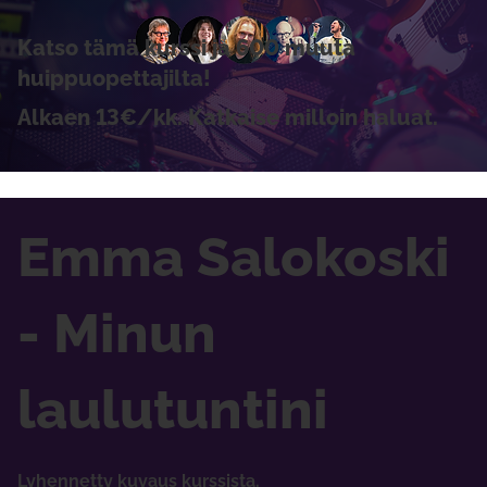
Katso tämä kurssi ja 600 muuta
huippuopettajilta!
Alkaen 13€/kk. Katkaise milloin haluat.
Emma Salokoski
- Minun
laulutuntini
Lyhennetty kuvaus kurssista.