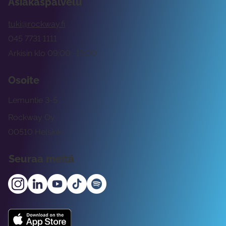
Asiakaspalvelu
tuki@rockway.fi
045 7731 1111
Arkisin klo 09:00 -15:00
Osoite
Lemuntie 3-5
Rockway Oy
00510 Helsinki
Seuraa meitä