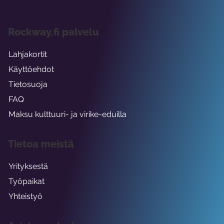
Rockway.fi palvelu
Lahjakortit
Käyttöehdot
Tietosuoja
FAQ
Maksu kulttuuri- ja virike-eduilla
Tietoa meistä
Yrityksestä
Työpaikat
Yhteistyö