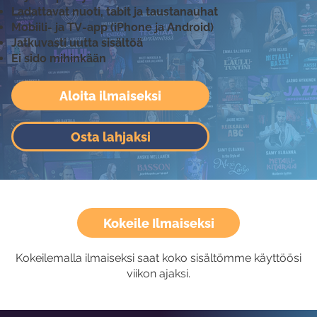
Ladattavat nuoti, tabit ja taustanauhat
Mobiili- ja TV-app (iPhone ja Android)
Jatkuvasti uutta sisältöä
Ei sido mihinkään
Aloita ilmaiseksi
Osta lahjaksi
Kokeile Ilmaiseksi
Kokeilemalla ilmaiseksi saat koko sisältömme käyttöösi
viikon ajaksi.