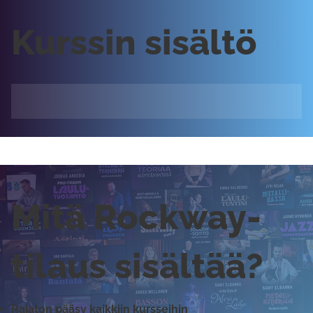
Kurssin sisältö
Mitä Rockway-
tilaus sisältää?
Rajaton pääsy kaikkiin kursseihin