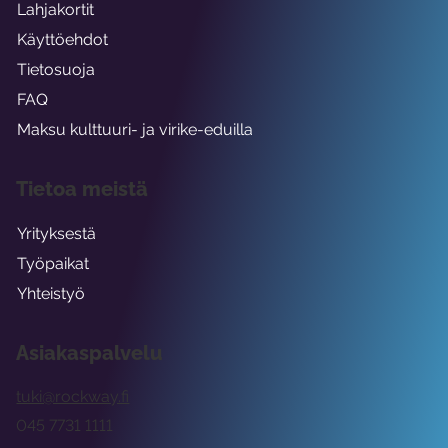
Lahjakortit
Käyttöehdot
Tietosuoja
FAQ
Maksu kulttuuri- ja virike-eduilla
Tietoa meistä
Yrityksestä
Työpaikat
Yhteistyö
Asiakaspalvelu
tuki@rockway.fi
045 7731 1111