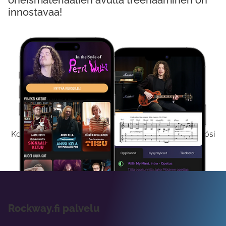
oheismateriaalien avulla treenaaminen on
innostavaa!
Kokeile Ilmaiseksi
Kokeilemalla ilmaiseksi saat koko sisältömme käyttöösi
viikon ajaksi.
Rockway.fi palvelu