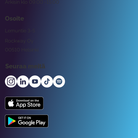
Arkisin klo 09:00 -15:00
Osoite
Lemuntie 3-5
Rockway Oy
00510 Helsinki
Seuraa meitä