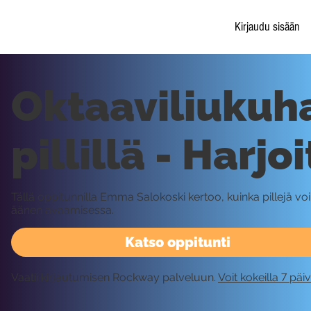
Kirjaudu sisään
Oktaaviliukuha
pillillä - Harjo
Tällä oppitunnilla Emma Salokoski kertoo, kuinka pillejä vo
äänen avaamisessa.
Katso oppitunti
Vaatii kirjautumisen Rockway palveluun.
Voit kokeilla 7 päi