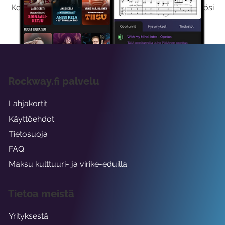
Kokeilemalla ilmaiseksi saat koko sisältömme käyttöösi
viikon ajaksi.
Rockway.fi palvelu
Lahjakortit
Käyttöehdot
Tietosuoja
FAQ
Maksu kulttuuri- ja virike-eduilla
Tietoa meistä
Yrityksestä