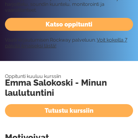
harjoittelu, soundin kuuntelu, monitorointi ja
vaaratilanteet.
Katso oppitunti
Vaatii kirjautumisen Rockway palveluun.
Voit kokeilla 7
päivää ilmaiseksi tästä!
Oppitunti kuuluu kurssiin
Emma Salokoski - Minun
laulutuntini
Tutustu kurssiin
Motivoivat