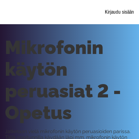
Kirjaudu sisään
Mikrofonin
käytön
peruasiat 2 -
Opetus
Jatketaan vielä mikrofonin käytön peruasioiden parissa.
Tällä oppitunnilla käydään läpi mm. mikrofonin käytön