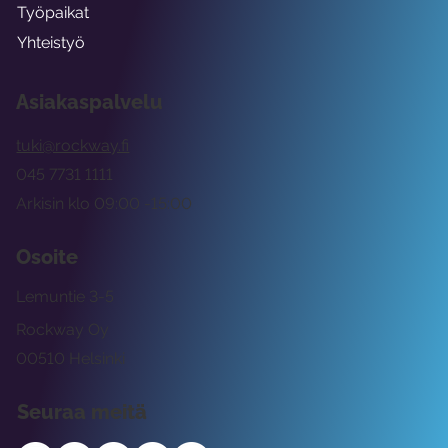
Työpaikat
Yhteistyö
Asiakaspalvelu
tuki@rockway.fi
045 7731 1111
Arkisin klo 09:00 -15:00
Osoite
Lemuntie 3-5
Rockway Oy
00510 Helsinki
Seuraa meitä