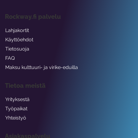
Rockway.fi palvelu
Lahjakortit
Käyttöehdot
Tietosuoja
FAQ
Maksu kulttuuri- ja virike-eduilla
Tietoa meistä
Yrityksestä
Työpaikat
Yhteistyö
Asiakaspalvelu