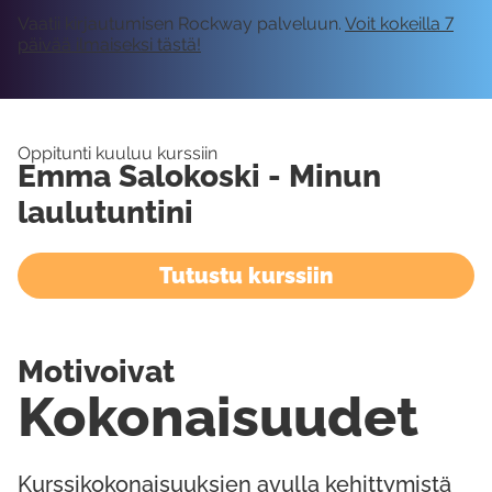
Vaatii kirjautumisen Rockway palveluun.
Voit kokeilla 7
päivää ilmaiseksi tästä!
Oppitunti kuuluu kurssiin
Emma Salokoski - Minun
laulutuntini
Tutustu kurssiin
Motivoivat
Kokonaisuudet
Kurssikokonaisuuksien avulla kehittymistä