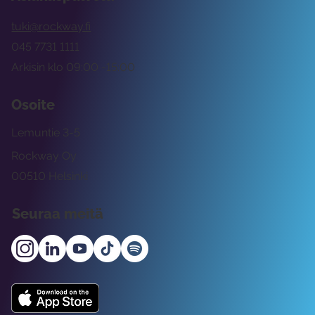
tuki@rockway.fi
045 7731 1111
Arkisin klo 09:00 -15:00
Osoite
Lemuntie 3-5
Rockway Oy
00510 Helsinki
Seuraa meitä