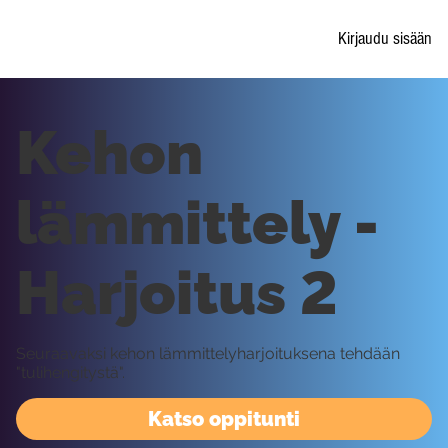
Kirjaudu sisään
Kehon
lämmittely -
Harjoitus 2
Seuraavaksi kehon lämmittelyharjoituksena tehdään
"tulihengitystä".
Katso oppitunti