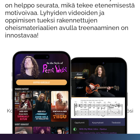
on helppo seurata, mikä tekee etenemisestä
motivoivaa. Lyhyiden videoiden ja
oppimisen tueksi rakennettujen
oheismateriaalien avulla treenaaminen on
innostavaa!
Kokeile Ilmaiseksi
Kokeilemalla ilmaiseksi saat koko sisältömme käyttöösi
viikon ajaksi.