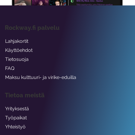
Rockway.fi palvelu
Lahjakortit
Käyttöehdot
Tietosuoja
FAQ
Maksu kulttuuri- ja virike-eduilla
Tietoa meistä
Yrityksestä
Työpaikat
Yhteistyö