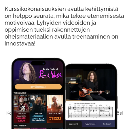
Kurssikokonaisuuksien avulla kehittymistä
on helppo seurata, mikä tekee etenemisestä
motivoivaa. Lyhyiden videoiden ja
oppimisen tueksi rakennettujen
oheismateriaalien avulla treenaaminen on
innostavaa!
Kokeile Ilmaiseksi
Kokeilemalla ilmaiseksi saat koko sisältömme käyttöösi
viikon ajaksi.