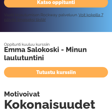
Katso oppitunti
Vaatii kirjautumisen Rockway palveluun.
Voit kokeilla 7
päivää ilmaiseksi tästä!
Oppitunti kuuluu kurssiin
Emma Salokoski - Minun
laulutuntini
Tutustu kurssiin
Motivoivat
Kokonaisuudet