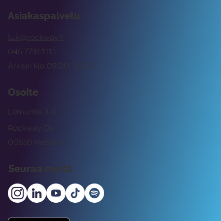
Asiakaspalvelu
tuki@rockway.fi
045 7731 1111
Arkisin klo 09:00 -15:00
Osoite
Lemuntie 3-5
Rockway Oy
00510 Helsinki
Seuraa meitä