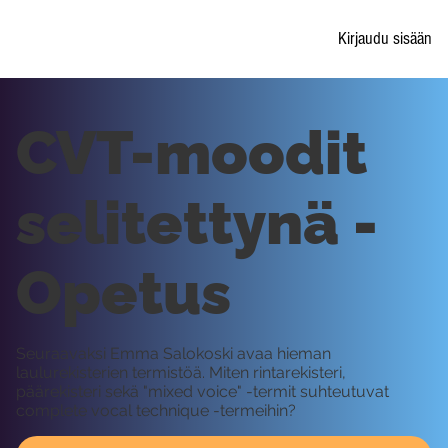
Kirjaudu sisään
CVT-moodit
selitettynä -
Opetus
Seuraavaksi Emma Salokoski avaa hieman
laulurekisterien termistöä. Miten rintarekisteri,
päärekisteri sekä "mixed voice" -termit suhteutuvat
complete vocal technique -termeihin?