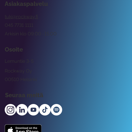
Asiakaspalvelu
tuki@rockway.fi
045 7731 1111
Arkisin klo 09:00 -15:00
Osoite
Lemuntie 3-5
Rockway Oy
00510 Helsinki
Seuraa meitä