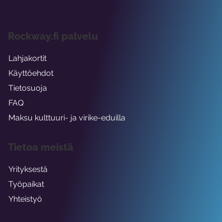
Rockway.fi palvelu
Lahjakortit
Käyttöehdot
Tietosuoja
FAQ
Maksu kulttuuri- ja virike-eduilla
Tietoa meistä
Yrityksestä
Työpaikat
Yhteistyö