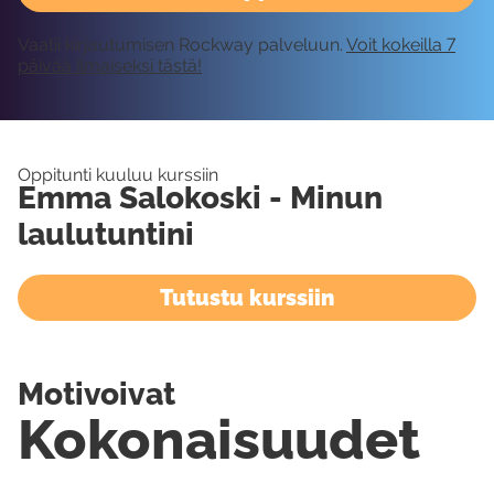
Vaatii kirjautumisen Rockway palveluun.
Voit kokeilla 7
päivää ilmaiseksi tästä!
Oppitunti kuuluu kurssiin
Emma Salokoski - Minun
laulutuntini
Tutustu kurssiin
Motivoivat
Kokonaisuudet