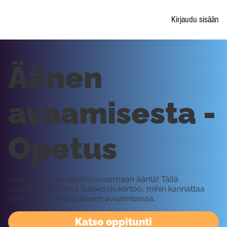
Kirjaudu sisään
Äänen
avaamisesta -
Opetus
Seuraavaksi lähdetään avaamaan ääntä! Tällä
oppitunnilla Emma Salokoski kertoo, mihin kannattaa
kiinnittää huomiota äänen avaamisessa.
Katso oppitunti