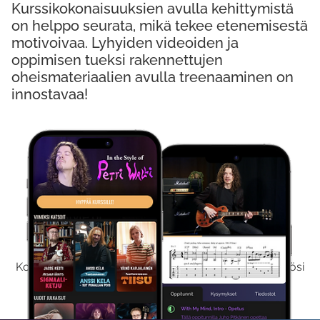
Kurssikokonaisuuksien avulla kehittymistä
on helppo seurata, mikä tekee etenemisestä
motivoivaa. Lyhyiden videoiden ja
oppimisen tueksi rakennettujen
oheismateriaalien avulla treenaaminen on
innostavaa!
Kokeile Ilmaiseksi
Kokeilemalla ilmaiseksi saat koko sisältömme käyttöösi
viikon ajaksi.