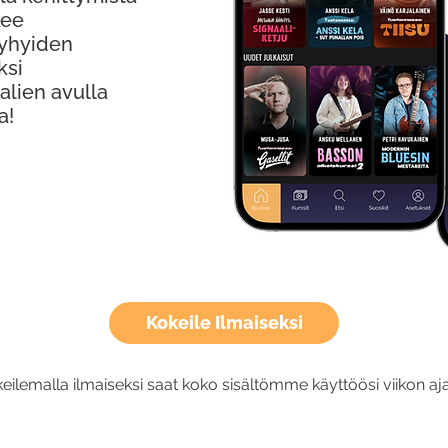
kee
Lyhyiden
ksi
alien avulla
a!
Kokeile Ilmaiseksi
eilemalla ilmaiseksi saat koko sisältömme käyttöösi viikon aja