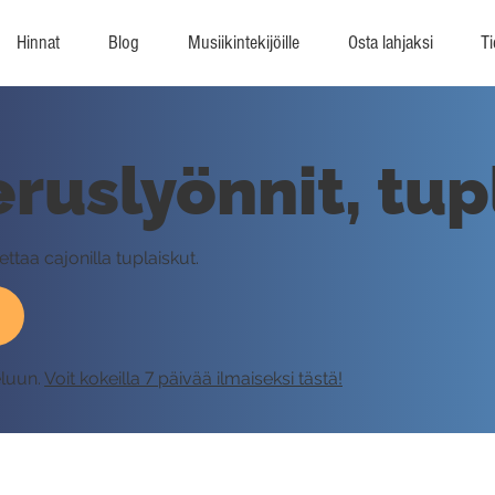
Hinnat
Blog
Musiikintekijöille
Osta lahjaksi
Ti
eruslyönnit, tup
ttaa cajonilla tuplaiskut.
eluun.
Voit kokeilla 7 päivää ilmaiseksi tästä!