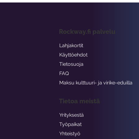
Rockway.fi palvelu
Lahjakortit
Käyttöehdot
Tietosuoja
FAQ
Maksu kulttuuri- ja virike-eduilla
Tietoa meistä
Yrityksestä
Työpaikat
Yhteistyö