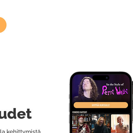
udet
la kehittymistä