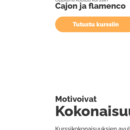
Cajon ja flamenco
Tutustu kurssiin
Motivoivat
Kokonaisu
Kurssikokonaisuuksien avul