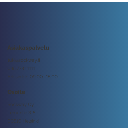
Asiakaspalvelu
tuki@rockway.fi
045 7731 1111
Arkisin klo 09:00 -15:00
Osoite
Rockway Oy
Lemuntie 3-5
00510 Helsinki