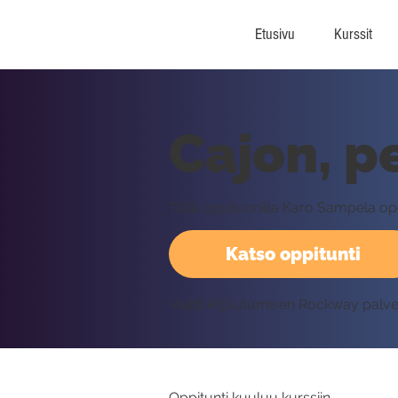
Etusivu
Kurssit
Cajon, p
Tällä oppitunnilla Karo Sampela ope
Katso oppitunti
Vaatii kirjautumisen Rockway palv
Oppitunti kuuluu kurssiin