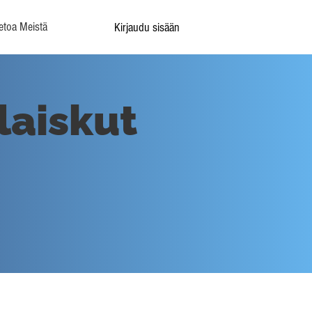
etoa Meistä
Kirjaudu sisään
laiskut