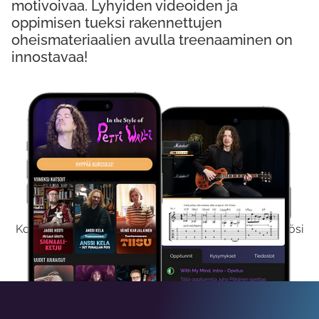
motivoivaa. Lyhyiden videoiden ja
oppimisen tueksi rakennettujen
oheismateriaalien avulla treenaaminen on
innostavaa!
Kokeile Ilmaiseksi
Kokeilemalla ilmaiseksi saat koko sisältömme käyttöösi
viikon ajaksi.