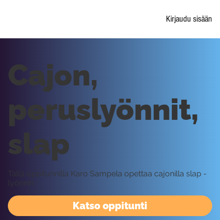
Kirjaudu sisään
Cajon,
peruslyönnit,
slap
Tällä oppitunnilla Karo Sampela opettaa cajonilla slap -
lyönnin
Katso oppitunti