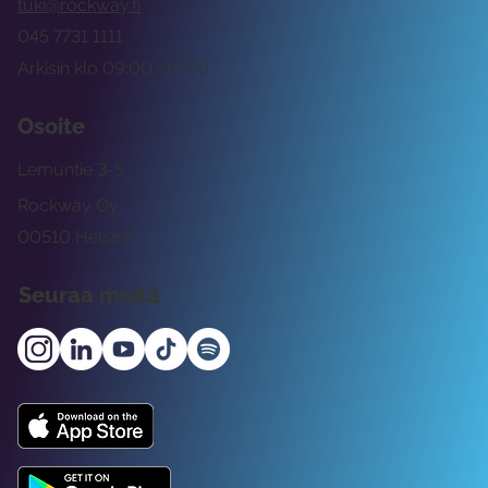
tuki@rockway.fi
045 7731 1111
Arkisin klo 09:00 -15:00
Osoite
Lemuntie 3-5
Rockway Oy
00510 Helsinki
Seuraa meitä