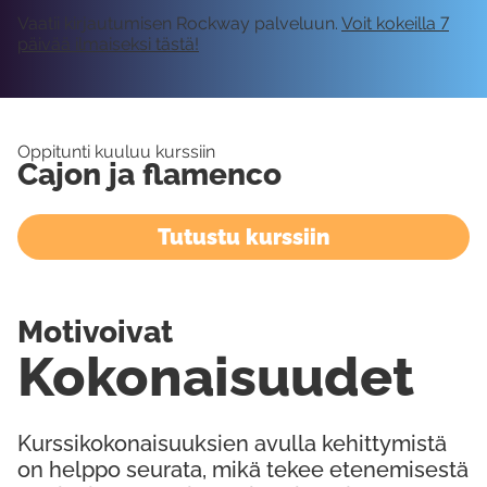
Vaatii kirjautumisen Rockway palveluun.
Voit kokeilla 7
päivää ilmaiseksi tästä!
Oppitunti kuuluu kurssiin
Cajon ja flamenco
Tutustu kurssiin
Motivoivat
Kokonaisuudet
Kurssikokonaisuuksien avulla kehittymistä
on helppo seurata, mikä tekee etenemisestä