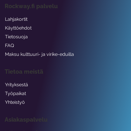
Rockway.fi palvelu
Lahjakortit
Käyttöehdot
Tietosuoja
FAQ
Maksu kulttuuri- ja virike-eduilla
Tietoa meistä
Yrityksestä
Työpaikat
Yhteistyö
Asiakaspalvelu