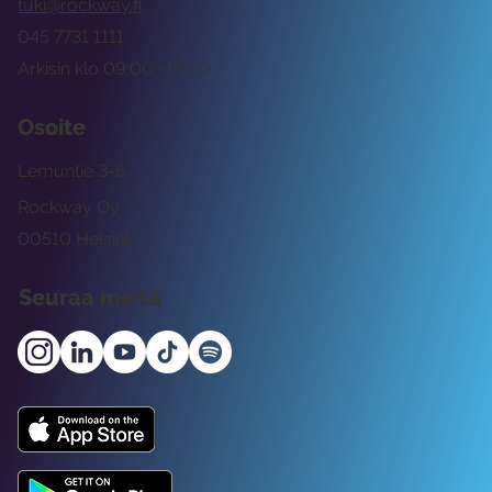
tuki@rockway.fi
045 7731 1111
Arkisin klo 09:00 -15:00
Osoite
Lemuntie 3-5
Rockway Oy
00510 Helsinki
Seuraa meitä