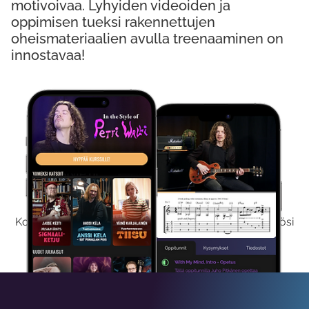
motivoivaa. Lyhyiden videoiden ja
oppimisen tueksi rakennettujen
oheismateriaalien avulla treenaaminen on
innostavaa!
Kokeile Ilmaiseksi
Kokeilemalla ilmaiseksi saat koko sisältömme käyttöösi
viikon ajaksi.