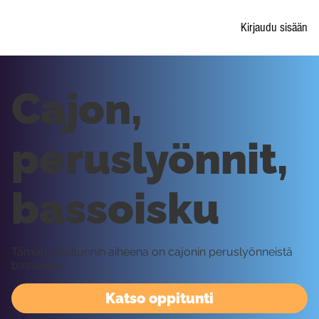
Kirjaudu sisään
Cajon,
peruslyönnit,
bassoisku
Tämän oppitunnin aiheena on cajonin peruslyönneistä
bassoisku.
Katso oppitunti