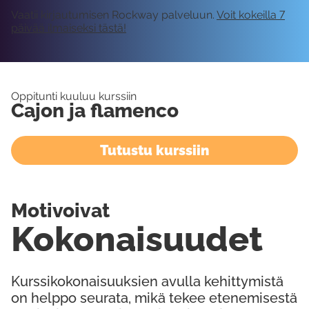
Vaatii kirjautumisen Rockway palveluun.
Voit kokeilla 7
päivää ilmaiseksi tästä!
Oppitunti kuuluu kurssiin
Cajon ja flamenco
Tutustu kurssiin
Motivoivat
Kokonaisuudet
Kurssikokonaisuuksien avulla kehittymistä
on helppo seurata, mikä tekee etenemisestä