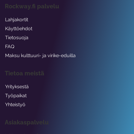
Rockway.fi palvelu
Lahjakortit
Käyttöehdot
Tietosuoja
FAQ
Maksu kulttuuri- ja virike-eduilla
Tietoa meistä
Yrityksestä
Työpaikat
Yhteistyö
Asiakaspalvelu