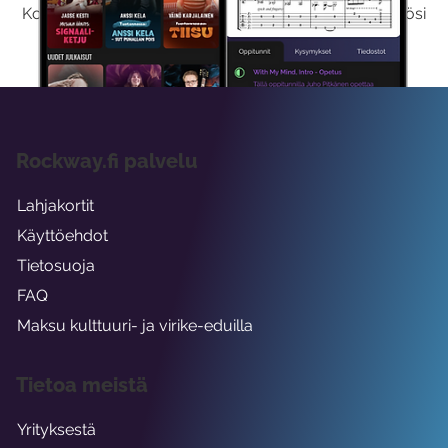
Kokeilemalla ilmaiseksi saat koko sisältömme käyttöösi
viikon ajaksi.
Rockway.fi palvelu
Lahjakortit
Käyttöehdot
Tietosuoja
FAQ
Maksu kulttuuri- ja virike-eduilla
Tietoa meistä
Yrityksestä