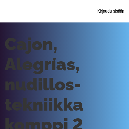
Kirjaudu sisään
Cajon,
Alegrías,
nudillos-
tekniikka
komppi 2