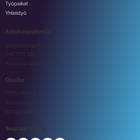
Työpaikat
Yhteistyö
Asiakaspalvelu
tuki@rockway.fi
045 7731 1111
Arkisin klo 09:00 -15:00
Osoite
Lemuntie 3-5
Rockway Oy
00510 Helsinki
Seuraa meitä