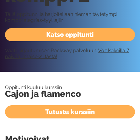
Tällä oppitunnilla harjoitellaan hieman täytetympi
komppi alegrías-tyylilajiin.
Katso oppitunti
Vaatii kirjautumisen Rockway palveluun.
Voit kokeilla 7
päivää ilmaiseksi tästä!
Oppitunti kuuluu kurssiin
Cajon ja flamenco
Tutustu kurssiin
Motivoivat