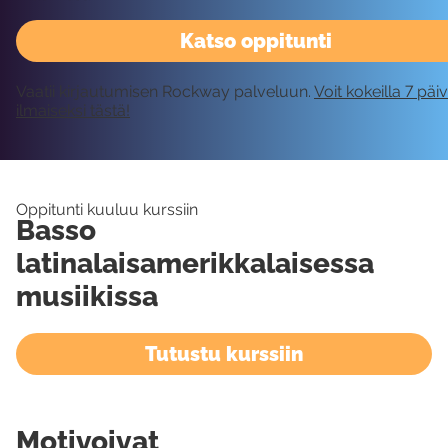
Katso oppitunti
Vaatii kirjautumisen Rockway palveluun.
Voit kokeilla 7 päi
ilmaiseksi tästä!
Oppitunti kuuluu kurssiin
Basso
latinalaisamerikkalaisessa
musiikissa
Tutustu kurssiin
Motivoivat