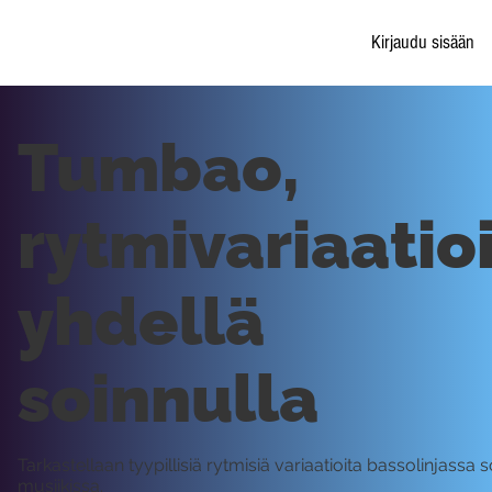
Kirjaudu sisään
Tumbao,
rytmivariaatio
yhdellä
soinnulla
Tarkastellaan tyypillisiä rytmisiä variaatioita bassolinjassa 
musiikissa.