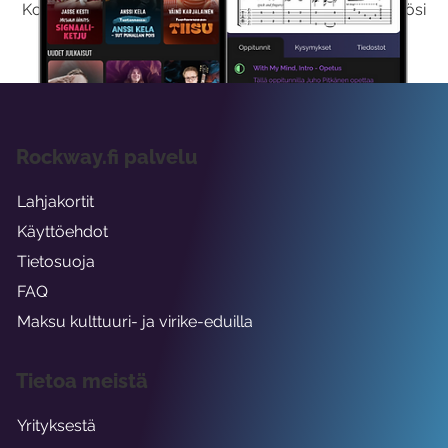
Kokeilemalla ilmaiseksi saat koko sisältömme käyttöösi
viikon ajaksi.
Rockway.fi palvelu
Lahjakortit
Käyttöehdot
Tietosuoja
FAQ
Maksu kulttuuri- ja virike-eduilla
Tietoa meistä
Yrityksestä