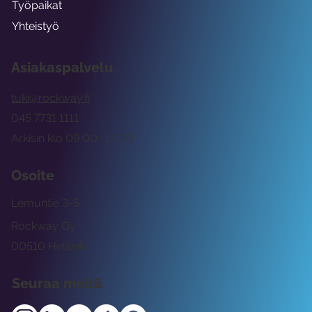
Työpaikat
Yhteistyö
Asiakaspalvelu
tuki@rockway.fi
045 7731 1111
Arkisin klo 09:00 -15:00
Osoite
Lemuntie 3-5
Rockway Oy
00510 Helsinki
Seuraa meitä