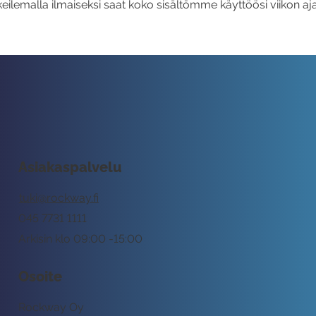
eilemalla ilmaiseksi saat koko sisältömme käyttöösi viikon aja
Asiakaspalvelu
tuki@rockway.fi
045 7731 1111
Arkisin klo 09:00 -15:00
Osoite
Rockway Oy