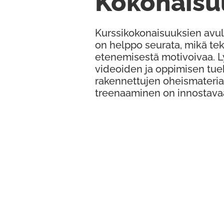
Kokonaisu
Kurssikokonaisuuksien avul
on helppo seurata, mikä te
etenemisestä motivoivaa. 
videoiden ja oppimisen tue
rakennettujen oheismateria
treenaaminen on innostava