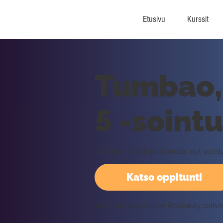
Etusivu
Kurssit
Tumbao, 
5 -soint
Soitetaan lisää tumbaota, nyt sointu
Katso oppitunti
Vaatii kirjautumisen Rockway palv