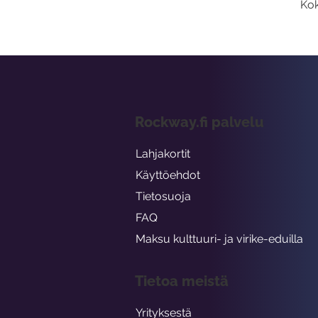
Kok
Rockway.fi palvelu
Lahjakortit
Käyttöehdot
Tietosuoja
FAQ
Maksu kulttuuri- ja virike-eduilla
Tietoa meistä
Yrityksestä