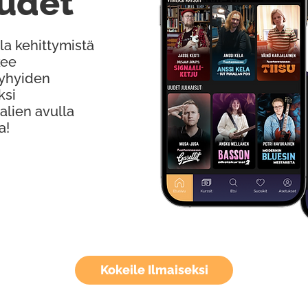
udet
la kehittymistä
kee
Lyhyiden
ksi
alien avulla
a!
Kokeile Ilmaiseksi