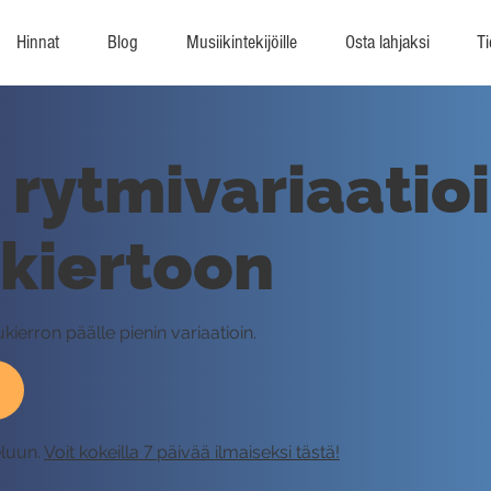
Hinnat
Blog
Musiikintekijöille
Osta lahjaksi
Ti
rytmivariaatioi
ukiertoon
kierron päälle pienin variaatioin.
eluun.
Voit kokeilla 7 päivää ilmaiseksi tästä!