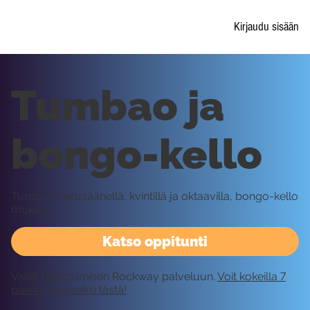
Kirjaudu sisään
Tumbao ja
bongo-kello
Tumbao perusäänellä, kvintillä ja oktaavilla, bongo-kello
mukaan
Katso oppitunti
Vaatii kirjautumisen Rockway palveluun.
Voit kokeilla 7
päivää ilmaiseksi tästä!