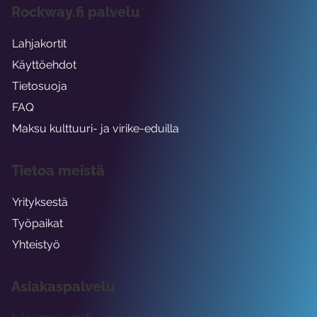
Rockway.fi palvelu
Lahjakortit
Käyttöehdot
Tietosuoja
FAQ
Maksu kulttuuri- ja virike-eduilla
Tietoa meistä
Yrityksestä
Työpaikat
Yhteistyö
Asiakaspalvelu