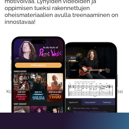
motivoivaa. Lyhyiden videoiden ja
oppimisen tueksi rakennettujen
oheismateriaalien avulla treenaaminen on
innostavaa!
Kokeile Ilmaiseksi
Kokeilemalla ilmaiseksi saat koko sisältömme käyttöösi
viikon ajaksi.