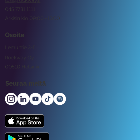
tuki@rockway.fi
045 7731 1111
Arkisin klo 09:00 -15:00
Osoite
Lemuntie 3-5
Rockway Oy
00510 Helsinki
Seuraa meitä