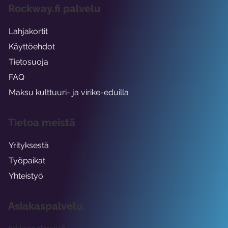
Rockway.fi palvelu
Lahjakortit
Käyttöehdot
Tietosuoja
FAQ
Maksu kulttuuri- ja virike-eduilla
Tietoa meistä
Yrityksestä
Työpaikat
Yhteistyö
Asiakaspalvelu