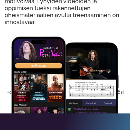
motivoivaa. Lyhyiden videoiden ja
oppimisen tueksi rakennettujen
oheismateriaalien avulla treenaaminen on
innostavaa!
Kokeile Ilmaiseksi
Kokeilemalla ilmaiseksi saat koko sisältömme käyttöösi
viikon ajaksi.