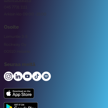
tuki@rockway.fi
045 7731 1111
Arkisin klo 09:00 -15:00
Osoite
Lemuntie 3-5
Rockway Oy
00510 Helsinki
Seuraa meitä