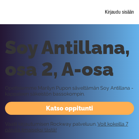
Kirjaudu sisään
Soy Antillana,
osa 2, A-osa
Opettelemme Marilyn Pupon säveltämän Soy Antillana -
kappaleen säkeistön bassokompin.
Katso oppitunti
Vaatii kirjautumisen Rockway palveluun.
Voit kokeilla 7
päivää ilmaiseksi tästä!