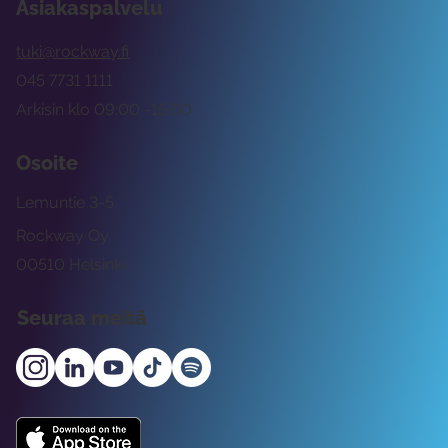
Asiakaspalvelu
tuki@rockway.fi
045 7731 1111
Arkisin klo 09:00 -15:00
Osoite
Lemuntie 3-5
Rockway Oy
00510 Helsinki
Seuraa meitä