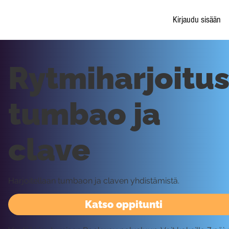
Kirjaudu sisään
Rytmiharjoitus
tumbao ja
clave
Harjoitellaan tumbaon ja claven yhdistämistä.
Katso oppitunti