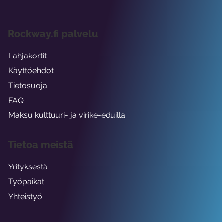
Rockway.fi palvelu
Lahjakortit
Käyttöehdot
Tietosuoja
FAQ
Maksu kulttuuri- ja virike-eduilla
Tietoa meistä
Yrityksestä
Työpaikat
Yhteistyö