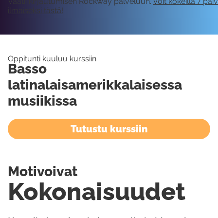
Vaatii kirjautumisen Rockway palveluun.
Voit kokeilla 7 päi
ilmaiseksi tästä!
Oppitunti kuuluu kurssiin
Basso
latinalaisamerikkalaisessa
musiikissa
Tutustu kurssiin
Motivoivat
Kokonaisuudet