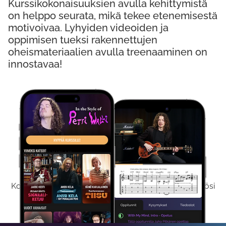
Kurssikokonaisuuksien avulla kehittymistä
on helppo seurata, mikä tekee etenemisestä
motivoivaa. Lyhyiden videoiden ja
oppimisen tueksi rakennettujen
oheismateriaalien avulla treenaaminen on
innostavaa!
Kokeile Ilmaiseksi
Kokeilemalla ilmaiseksi saat koko sisältömme käyttöösi
viikon ajaksi.