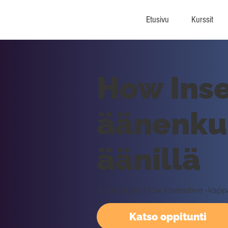
Etusivu
Kurssit
How Inse
äänenkul
äänillä
Tutustutaan How Insensitive -kappa
Katso oppitunti