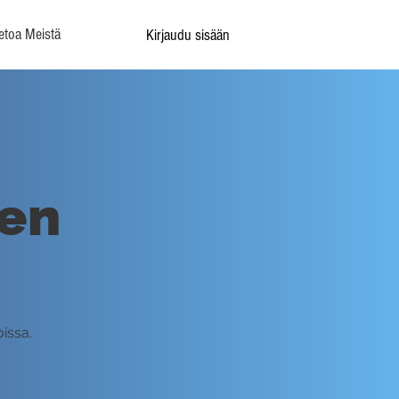
etoa Meistä
Kirjaudu sisään
jen
issa.