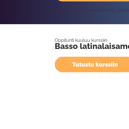
Vaatii kirjautumisen Rockway palv
Oppitunti kuuluu kurssiin
Basso latinalaisam
Tutustu kurssiin