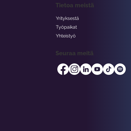
Tietoa meistä
Yrityksestä
Työpaikat
Yhteistyö
Seuraa meitä