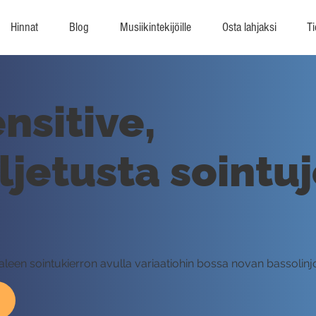
Hinnat
Blog
Musiikintekijöille
Osta lahjaksi
Ti
nsitive,
jetusta sointu
leen sointukierron avulla variaatiohin bossa novan bassolinjo