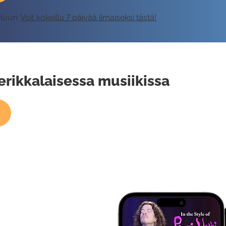
eluun.
Voit kokeilla 7 päivää ilmaiseksi tästä!
erikkalaisessa musiikissa