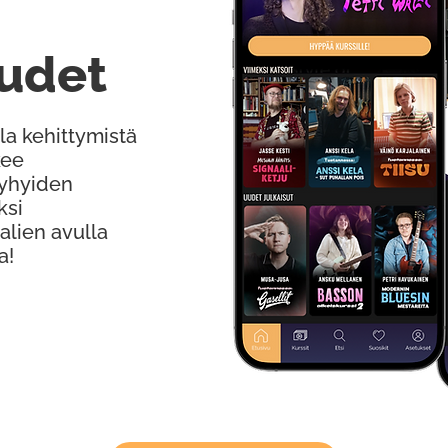
udet
la kehittymistä
kee
Lyhyiden
ksi
alien avulla
a!