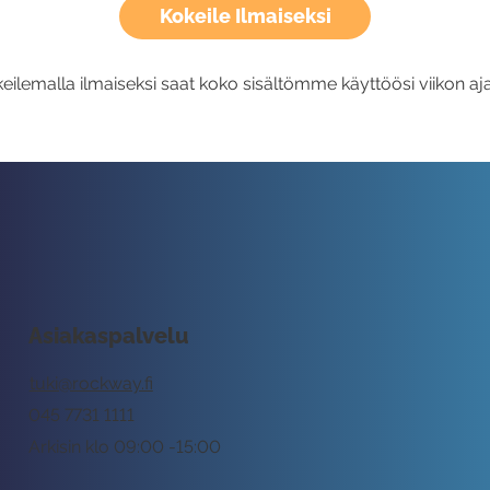
Kokeile Ilmaiseksi
eilemalla ilmaiseksi saat koko sisältömme käyttöösi viikon aja
Asiakaspalvelu
tuki@rockway.fi
045 7731 1111
Arkisin klo 09:00 -15:00