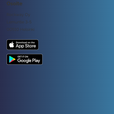
Osoite
Rockway Oy
Lemuntie 3-5
00510 Helsinki