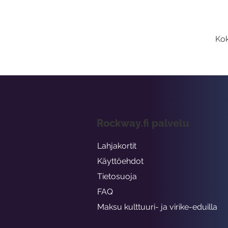
Kok
Rockway.fi palvelu
Lahjakortit
Käyttöehdot
Tietosuoja
FAQ
Maksu kulttuuri- ja virike-eduilla