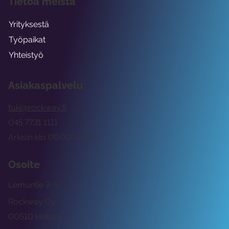
Tietoa meistä
Yrityksestä
Työpaikat
Yhteistyö
Asiakaspalvelu
tuki@rockway.fi
045 7731 1111
Arkisin klo 09:00 -15:00
Osoite
Lemuntie 3-5
Rockway Oy
00510 Helsinki