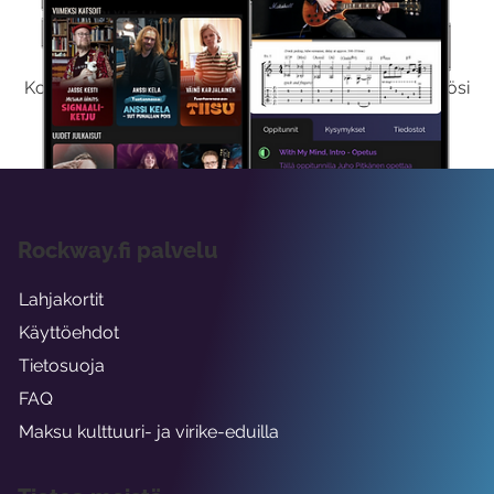
Kokeile Ilmaiseksi
Kokeilemalla ilmaiseksi saat koko sisältömme käyttöösi
viikon ajaksi.
Rockway.fi palvelu
Lahjakortit
Käyttöehdot
Tietosuoja
FAQ
Maksu kulttuuri- ja virike-eduilla