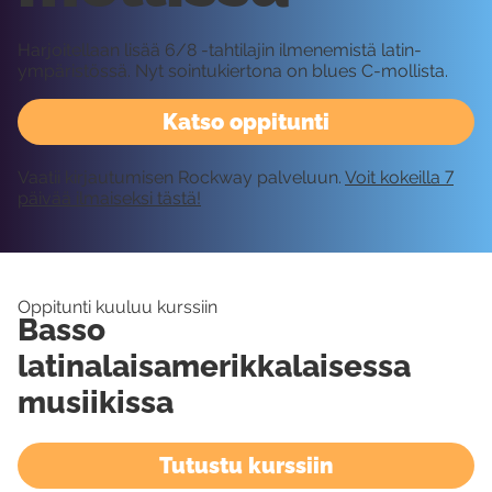
Harjoitellaan lisää 6/8 -tahtilajin ilmenemistä latin-
ympäristössä. Nyt sointukiertona on blues C-mollista.
Katso oppitunti
Vaatii kirjautumisen Rockway palveluun.
Voit kokeilla 7
päivää ilmaiseksi tästä!
Oppitunti kuuluu kurssiin
Basso
latinalaisamerikkalaisessa
musiikissa
Tutustu kurssiin