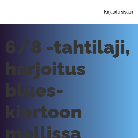
Kirjaudu sisään
6/8 -tahtilaji,
harjoitus
blues-
kiertoon
mollissa