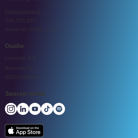
tuki@rockway.fi
045 7731 1111
Arkisin klo 09:00 -15:00
Osoite
Lemuntie 3-5
Rockway Oy
00510 Helsinki
Seuraa meitä