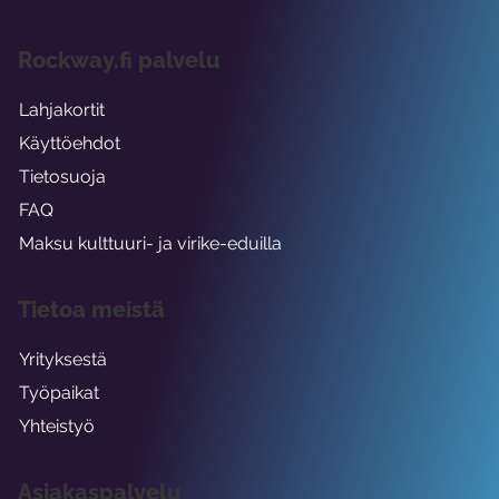
Rockway.fi palvelu
Lahjakortit
Käyttöehdot
Tietosuoja
FAQ
Maksu kulttuuri- ja virike-eduilla
Tietoa meistä
Yrityksestä
Työpaikat
Yhteistyö
Asiakaspalvelu