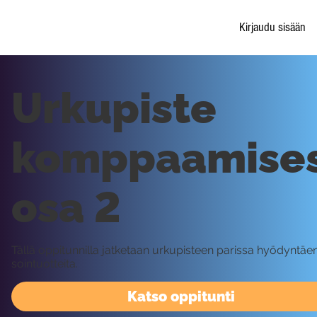
Kirjaudu sisään
Urkupiste
komppaamises
osa 2
Tällä oppitunnilla jatketaan urkupisteen parissa hyödyntäen
sointuotteita.
Katso oppitunti