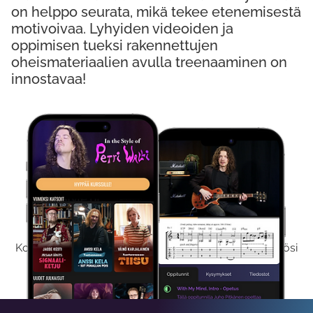
on helppo seurata, mikä tekee etenemisestä
motivoivaa. Lyhyiden videoiden ja
oppimisen tueksi rakennettujen
oheismateriaalien avulla treenaaminen on
innostavaa!
Kokeile Ilmaiseksi
Kokeilemalla ilmaiseksi saat koko sisältömme käyttöösi
viikon ajaksi.