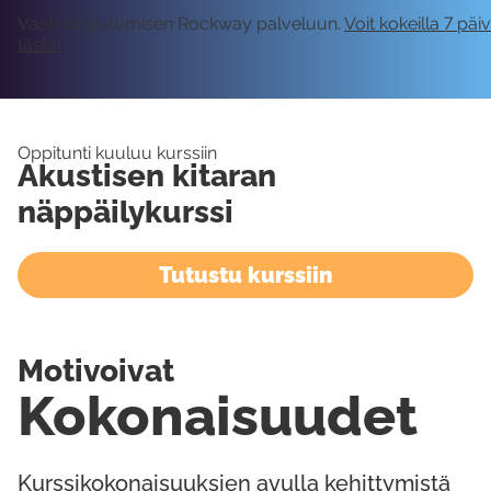
Vaatii kirjautumisen Rockway palveluun.
Voit kokeilla 7 päi
tästä!
Oppitunti kuuluu kurssiin
Akustisen kitaran
näppäilykurssi
Tutustu kurssiin
Motivoivat
Kokonaisuudet
Kurssikokonaisuuksien avulla kehittymistä