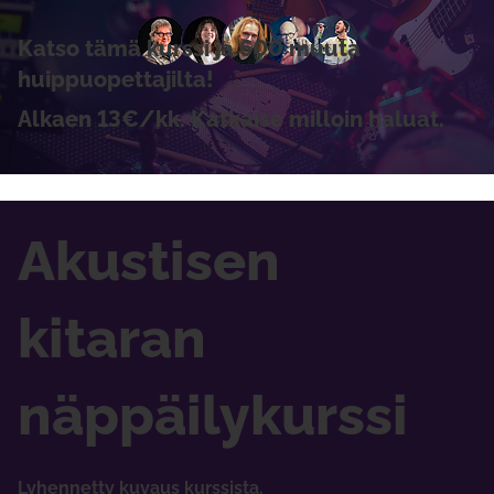
Katso tämä kurssi ja 600 muuta
huippuopettajilta!
Alkaen 13€/kk. Katkaise milloin haluat.
Akustisen
kitaran
näppäilykurssi
Lyhennetty kuvaus kurssista.