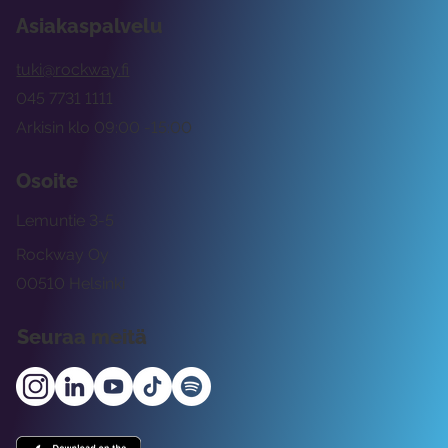
Asiakaspalvelu
tuki@rockway.fi
045 7731 1111
Arkisin klo 09:00 -15:00
Osoite
Lemuntie 3-5
Rockway Oy
00510 Helsinki
Seuraa meitä