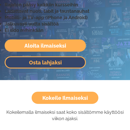
Rajaton pääsy kaikkiin kursseihin
Ladattavat nuoti, tabit ja taustanauhat
Mobiili- ja TV-app (iPhone ja Android)
Jatkuvasti uutta sisältöä
Ei sido mihinkään
Aloita ilmaiseksi
Osta lahjaksi
Kokeile Ilmaiseksi
Kokeilemalla ilmaiseksi saat koko sisältömme käyttöösi
viikon ajaksi.