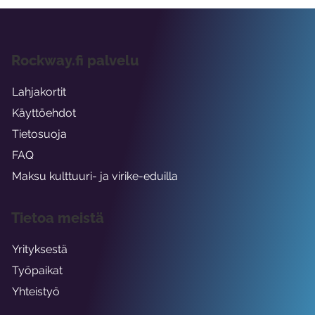
Rockway.fi palvelu
Lahjakortit
Käyttöehdot
Tietosuoja
FAQ
Maksu kulttuuri- ja virike-eduilla
Tietoa meistä
Yrityksestä
Työpaikat
Yhteistyö