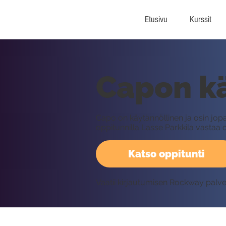
Etusivu
Kurssit
Capon k
Capo on käytännöllinen ja osin jopa 
oppitunnilla Lasse Parkkila vastaa
Katso oppitunti
Vaatii kirjautumisen Rockway palv