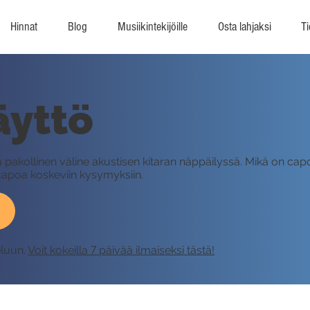
Hinnat
Blog
Musiikintekijöille
Osta lahjaksi
Ti
äyttö
pakollinen väline akustisen kitaran näppäilyssä. Mikä on capo 
 capoa koskeviin kysymyksiin.
eluun.
Voit kokeilla 7 päivää ilmaiseksi tästä!