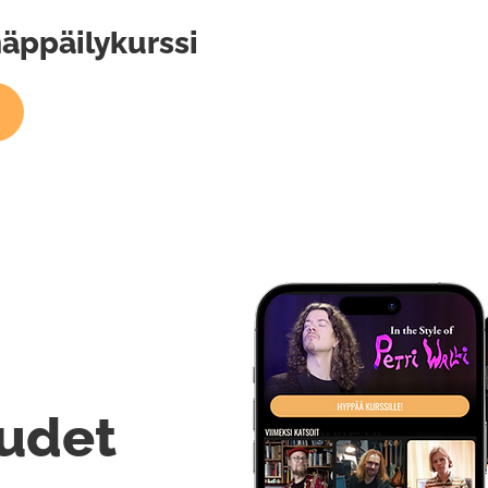
näppäilykurssi
udet