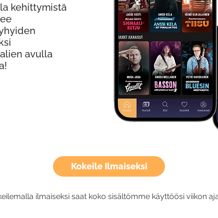
la kehittymistä
kee
Lyhyiden
ksi
alien avulla
a!
Kokeile Ilmaiseksi
eilemalla ilmaiseksi saat koko sisältömme käyttöösi viikon aja