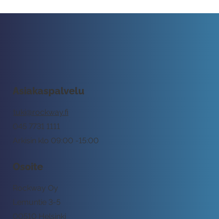
Asiakaspalvelu
tuki@rockway.fi
045 7731 1111
Arkisin klo 09:00 -15:00
Osoite
Rockway Oy
Lemuntie 3-5
00510 Helsinki