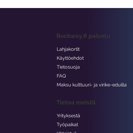
Rockway.fi palvelu
Lahjakortit
Käyttöehdot
Tietosuoja
FAQ
Maksu kulttuuri- ja virike-eduilla
Tietoa meistä
Yrityksestä
Työpaikat