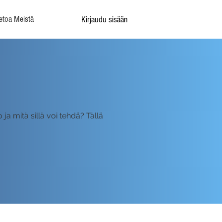
etoa Meistä
Kirjaudu sisään
ja mitä sillä voi tehdä? Tällä