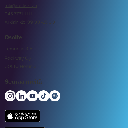
tuki@rockway.fi
045 7731 1111
Arkisin klo 09:00 -15:00
Osoite
Lemuntie 3-5
Rockway Oy
00510 Helsinki
Seuraa meitä