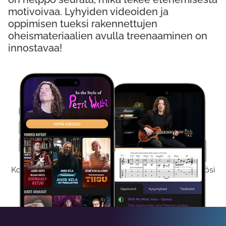
motivoivaa. Lyhyiden videoiden ja
oppimisen tueksi rakennettujen
oheismateriaalien avulla treenaaminen on
innostavaa!
Kokeile Ilmaiseksi
Kokeilemalla ilmaiseksi saat koko sisältömme käyttöösi
viikon ajaksi.