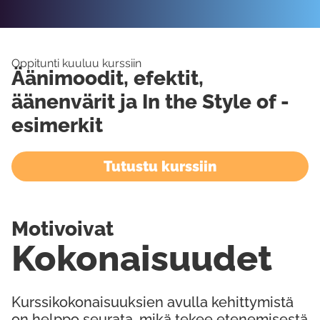
Oppitunti kuuluu kurssiin
Äänimoodit, efektit,
äänenvärit ja In the Style of -
esimerkit
Tutustu kurssiin
Motivoivat
Kokonaisuudet
Kurssikokonaisuuksien avulla kehittymistä
on helppo seurata, mikä tekee etenemisestä