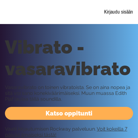
Kirjaudu sisään
Vibrato -
vasaravibrato
Vasaravibrato on toinen vibratoista. Se on aina nopea ja
sitä voi sano konekiväärimäiseksi. Muun muassa Edith
Piaf laulaa tällä soundilla.
Katso oppitunti
Vaatii kirjautumisen Rockway palveluun.
Voit kokeilla 7
päivää ilmaiseksi tästä!