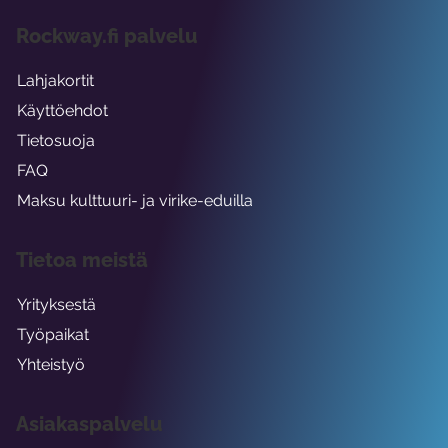
Rockway.fi palvelu
Lahjakortit
Käyttöehdot
Tietosuoja
FAQ
Maksu kulttuuri- ja virike-eduilla
Tietoa meistä
Yrityksestä
Työpaikat
Yhteistyö
Asiakaspalvelu