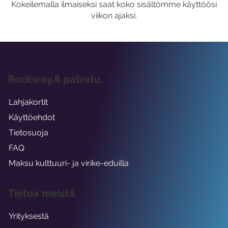
Kokeilemalla ilmaiseksi saat koko sisältömme käyttöösi
viikon ajaksi.
Rockway.fi palvelu
Lahjakortit
Käyttöehdot
Tietosuoja
FAQ
Maksu kulttuuri- ja virike-eduilla
Tietoa meistä
Yrityksestä