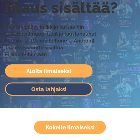
tilaus sisältää?
Rajaton pääsy kaikkiin kursseihin
Ladattavat nuoti, tabit ja taustanauhat
Mobiili- ja TV-app (iPhone ja Android)
Jatkuvasti uutta sisältöä
Ei sido mihinkään
Aloita ilmaiseksi
Osta lahjaksi
Kokeile Ilmaiseksi