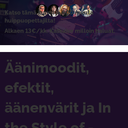
Katso tämä kurssi ja 600 muuta
huippuopettajilta!
Alkaen 13€/kk. Katkaise milloin haluat.
Äänimoodit,
efektit,
äänenvärit ja In
the Style of -