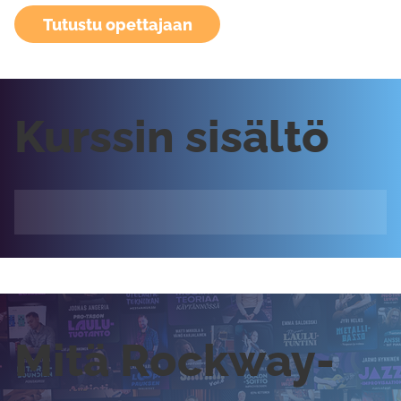
Tutustu opettajaan
Kurssin sisältö
Mitä Rockway-