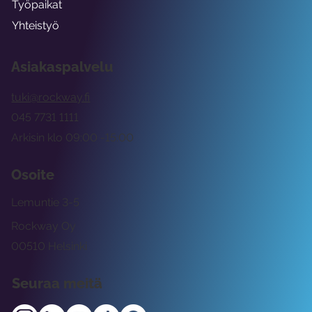
Työpaikat
Yhteistyö
Asiakaspalvelu
tuki@rockway.fi
045 7731 1111
Arkisin klo 09:00 -15:00
Osoite
Lemuntie 3-5
Rockway Oy
00510 Helsinki
Seuraa meitä