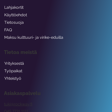
Lahjakortit
Käyttöehdot
Tietosuoja
FAQ
Maksu kulttuuri- ja virike-eduilla
Tietoa meistä
Yrityksestä
Työpaikat
Yhteistyö
Asiakaspalvelu
tuki@rockway.fi
045 7731 1111