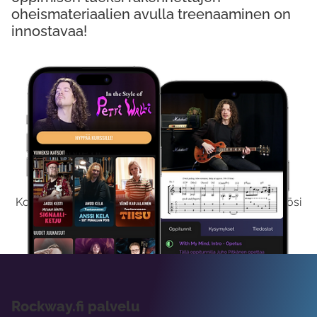
oheismateriaalien avulla treenaaminen on
innostavaa!
Kokeile Ilmaiseksi
Kokeilemalla ilmaiseksi saat koko sisältömme käyttöösi
viikon ajaksi.
Rockway.fi palvelu