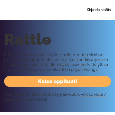
Kirjaudu sisään
Rattle
Rattle on hieman kuin särö (distortion), mutta siinä on
pyöreämpi soundi. Rattlen voi lisätä esimerkiksi growlin
tai distortionin päälle. Rattlen löytää esimerkiksi käyttäen
neutral-moodia ja lisäämällä siihen paljon twangiä.
Katso oppitunti
Vaatii kirjautumisen Rockway palveluun.
Voit kokeilla 7
päivää ilmaiseksi tästä!