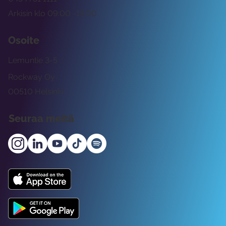
Arkisin klo 09:00 -15:00
Osoite
Lemuntie 3-5
Rockway Oy
00510 Helsinki
Seuraa meitä