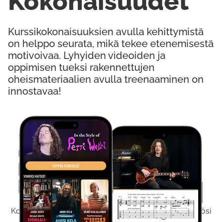
Kokonaisuudet
Kurssikokonaisuuksien avulla kehittymistä
on helppo seurata, mikä tekee etenemisestä
motivoivaa. Lyhyiden videoiden ja
oppimisen tueksi rakennettujen
oheismateriaalien avulla treenaaminen on
innostavaa!
Kokeile Ilmaiseksi
Kokeilemalla ilmaiseksi saat koko sisältömme käyttöösi
viikon ajaksi.