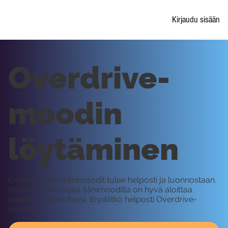
Kirjaudu sisään
Overdrive-
moodin
löytäminen
Eri ihmisillä eri äänimoodit tulee helposti ja luonnostaan.
Itselleen mukavalla äänimoodilla on hyvä aloittaa
opiskelu.Testaa itsesi, löydätkö helposti Overdrive-
moodin?