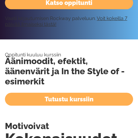
Katso oppitunti
Vaatii kirjautumisen Rockway palveluun.
Voit kokeilla 7
päivää ilmaiseksi tästä!
Oppitunti kuuluu kurssiin
Äänimoodit, efektit,
äänenvärit ja In the Style of -
esimerkit
Tutustu kurssiin
Motivoivat