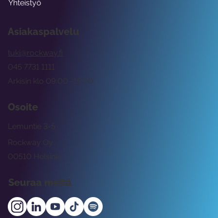
Yhteistyö
Asiakaspalvelu
tuki@rockway.fi
045 7731 1111
Arkisin klo 09:00 -15:00
Osoite
Lemuntie 3-5
Rockway Oy
00510 Helsinki
Seuraa meitä