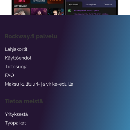
Rockway.fi palvelu
Lahjakortit
Käyttöehdot
Tietosuoja
FAQ
Maksu kulttuuri- ja virike-eduilla
Tietoa meistä
Yrityksestä
Työpaikat