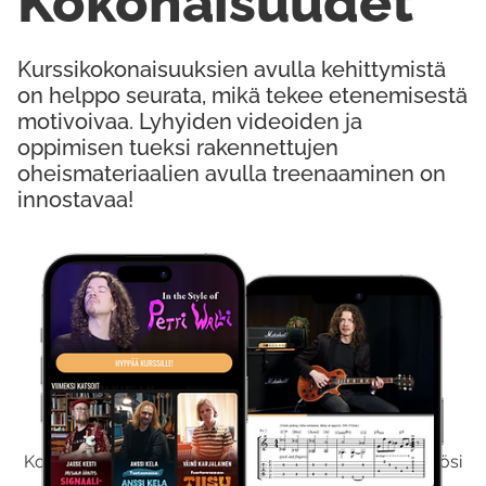
Kokonaisuudet
Kurssikokonaisuuksien avulla kehittymistä
on helppo seurata, mikä tekee etenemisestä
motivoivaa. Lyhyiden videoiden ja
oppimisen tueksi rakennettujen
oheismateriaalien avulla treenaaminen on
innostavaa!
Kokeile Ilmaiseksi
Kokeilemalla ilmaiseksi saat koko sisältömme käyttöösi
viikon ajaksi.