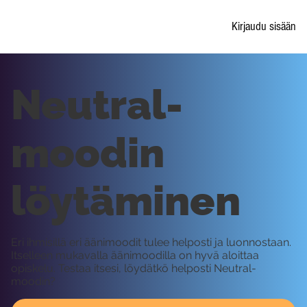
Kirjaudu sisään
Neutral-
moodin
löytäminen
Eri ihmisillä eri äänimoodit tulee helposti ja luonnostaan.
Itselleen mukavalla äänimoodilla on hyvä aloittaa
opiskelu. Testaa itsesi, löydätkö helposti Neutral-
moodin?