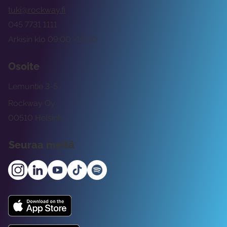
tuki@rockway.fi
045 7731 1111
Arkisin klo 09:00 -15:00
Osoite
Lemuntie 3-5
Rockway Oy
00510 Helsinki
Seuraa meitä