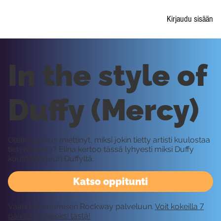
Kirjaudu sisään
In the style of
Duffy (Mercy)
Oletko joskus miettinyt, miksi jokin tietty artisti kuulostaa
tietynlaiselta? Elina kertoo tässä lyhyesti miksi Duffy
kuulostaa juuri Duffyltä.
Katso oppitunti
Vaatii kirjautumisen Rockway palveluun.
Voit kokeilla 7
päivää ilmaiseksi tästä!