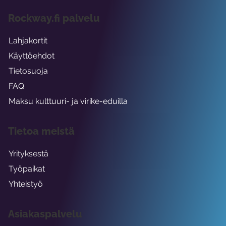
Rockway.fi palvelu
Lahjakortit
Käyttöehdot
Tietosuoja
FAQ
Maksu kulttuuri- ja virike-eduilla
Tietoa meistä
Yrityksestä
Työpaikat
Yhteistyö
Asiakaspalvelu