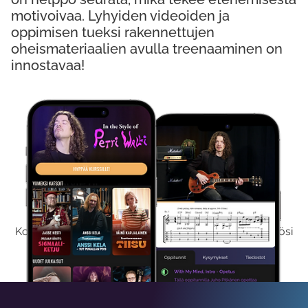
motivoivaa. Lyhyiden videoiden ja
oppimisen tueksi rakennettujen
oheismateriaalien avulla treenaaminen on
innostavaa!
Kokeile Ilmaiseksi
Kokeilemalla ilmaiseksi saat koko sisältömme käyttöösi
viikon ajaksi.