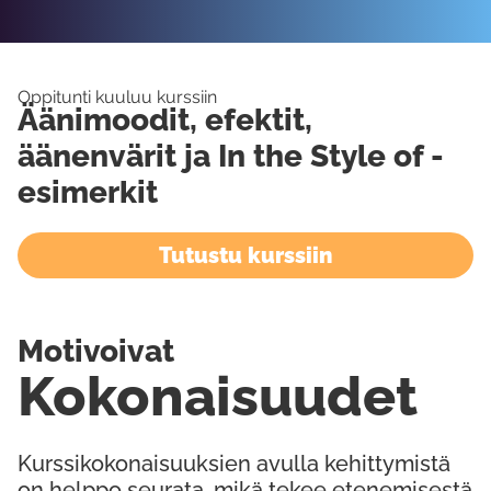
Oppitunti kuuluu kurssiin
Äänimoodit, efektit,
äänenvärit ja In the Style of -
esimerkit
Tutustu kurssiin
Motivoivat
Kokonaisuudet
Kurssikokonaisuuksien avulla kehittymistä
on helppo seurata, mikä tekee etenemisestä