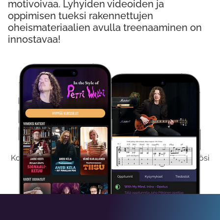
motivoivaa. Lyhyiden videoiden ja
oppimisen tueksi rakennettujen
oheismateriaalien avulla treenaaminen on
innostavaa!
Kokeile Ilmaiseksi
Kokeilemalla ilmaiseksi saat koko sisältömme käyttöösi
viikon ajaksi.