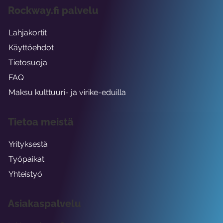
Rockway.fi palvelu
Lahjakortit
Käyttöehdot
Tietosuoja
FAQ
Maksu kulttuuri- ja virike-eduilla
Tietoa meistä
Yrityksestä
Työpaikat
Yhteistyö
Asiakaspalvelu