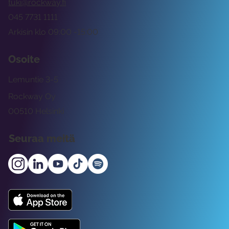
tuki@rockway.fi
045 7731 1111
Arkisin klo 09:00 -15:00
Osoite
Lemuntie 3-5
Rockway Oy
00510 Helsinki
Seuraa meitä