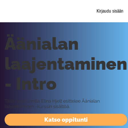
Kirjaudu sisään
Äänialan
laajentaminen
- Intro
Tällä oppitunnilla Elina Hjelt esittelee Äänialan
laajentaminen -kurssin sisältöä.
Katso oppitunti