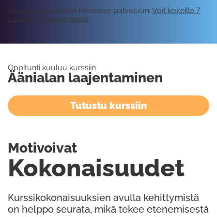
Vaatii kirjautumisen Rockway palveluun.
Voit kokeilla 7
päivää ilmaiseksi tästä!
Oppitunti kuuluu kurssiin
Äänialan laajentaminen
Tutustu kurssiin
Motivoivat
Kokonaisuudet
Kurssikokonaisuuksien avulla kehittymistä
on helppo seurata, mikä tekee etenemisestä