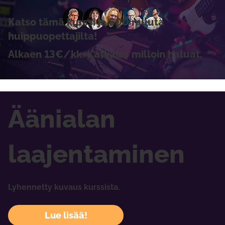
Katso tämä kurssi ja 600 muuta
huippuopettajilta!
Alkaen 13€/kk. Katkaise milloin haluat.
Äänialan
laajentaminen
Lyhennetty kuvaus kurssista.
Lue lisää!