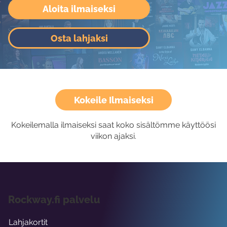
Aloita ilmaiseksi
Osta lahjaksi
Kokeile Ilmaiseksi
Kokeilemalla ilmaiseksi saat koko sisältömme käyttöösi
viikon ajaksi.
Rockway.fi palvelu
Lahjakortit