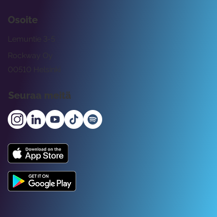
Osoite
Lemuntie 3-5
Rockway Oy
00510 Helsinki
Seuraa meitä