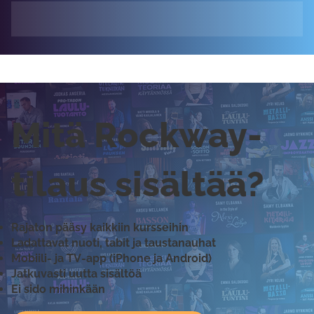
Mitä Rockway-
tilaus sisältää?
Rajaton pääsy kaikkiin kursseihin
Ladattavat nuoti, tabit ja taustanauhat
Mobiili- ja TV-app (iPhone ja Android)
Jatkuvasti uutta sisältöä
Ei sido mihinkään