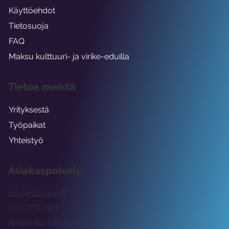
Käyttöehdot
Tietosuoja
FAQ
Maksu kulttuuri- ja virike-eduilla
Tietoa meistä
Yrityksestä
Työpaikat
Yhteistyö
Asiakaspalvelu
tuki@rockway.fi
045 7731 1111
Arkisin klo 09:00 -15:00