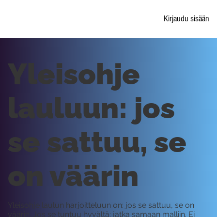
Kirjaudu sisään
Yleisohje
lauluun: jos
se sattuu, se
on väärin
Yleisohje laulun harjoitteluun on: jos se sattuu, se on
väärin. Jos se tuntuu hyvältä: jatka samaan malliin. Ei