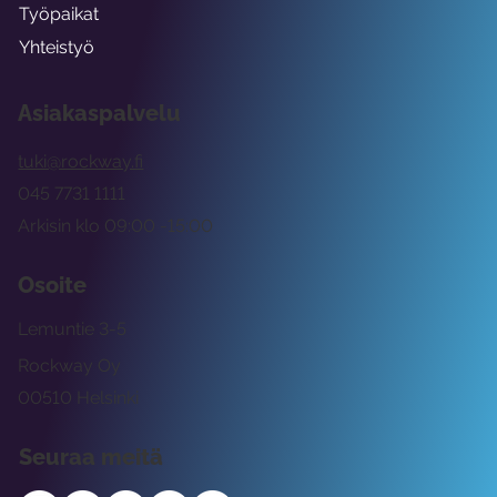
Työpaikat
Yhteistyö
Asiakaspalvelu
tuki@rockway.fi
045 7731 1111
Arkisin klo 09:00 -15:00
Osoite
Lemuntie 3-5
Rockway Oy
00510 Helsinki
Seuraa meitä