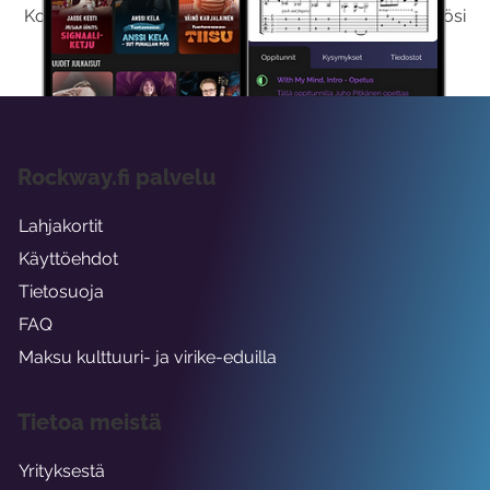
Kokeilemalla ilmaiseksi saat koko sisältömme käyttöösi
viikon ajaksi.
Rockway.fi palvelu
Lahjakortit
Käyttöehdot
Tietosuoja
FAQ
Maksu kulttuuri- ja virike-eduilla
Tietoa meistä
Yrityksestä