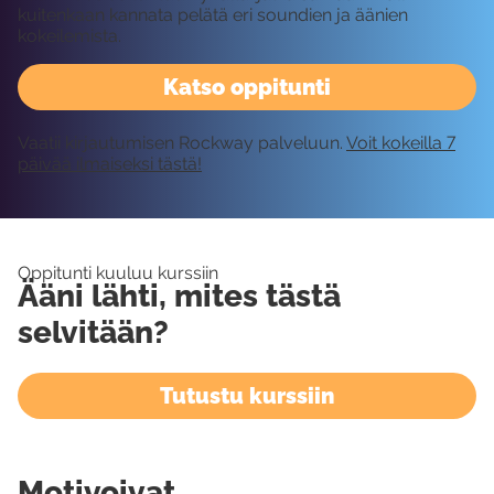
kuitenkaan kannata pelätä eri soundien ja äänien
kokeilemista.
Katso oppitunti
Vaatii kirjautumisen Rockway palveluun.
Voit kokeilla 7
päivää ilmaiseksi tästä!
Oppitunti kuuluu kurssiin
Ääni lähti, mites tästä
selvitään?
Tutustu kurssiin
Motivoivat