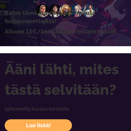
Katso tämä kurssi ja 600 muuta
huippuopettajilta!
Alkaen 13€/kk. Katkaise milloin haluat.
Ääni lähti, mites
tästä selvitään?
Lyhennetty kuvaus kurssista.
Lue lisää!