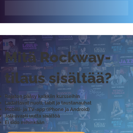
Mitä Rockway-
tilaus sisältää?
Rajaton pääsy kaikkiin kursseihin
Ladattavat nuoti, tabit ja taustanauhat
Mobiili- ja TV-app (iPhone ja Android)
Jatkuvasti uutta sisältöä
Ei sido mihinkään