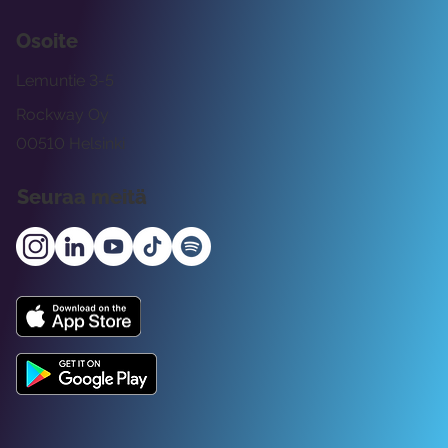
Osoite
Lemuntie 3-5
Rockway Oy
00510 Helsinki
Seuraa meitä