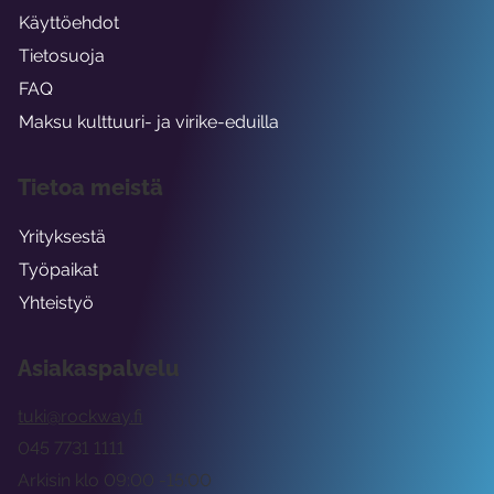
Käyttöehdot
Tietosuoja
FAQ
Maksu kulttuuri- ja virike-eduilla
Tietoa meistä
Yrityksestä
Työpaikat
Yhteistyö
Asiakaspalvelu
tuki@rockway.fi
045 7731 1111
Arkisin klo 09:00 -15:00