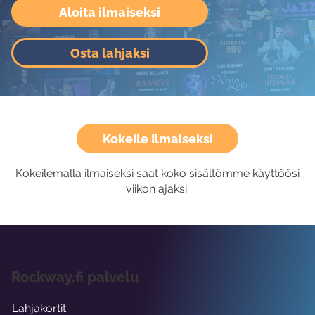
Aloita ilmaiseksi
Osta lahjaksi
Kokeile Ilmaiseksi
Kokeilemalla ilmaiseksi saat koko sisältömme käyttöösi
viikon ajaksi.
Rockway.fi palvelu
Lahjakortit