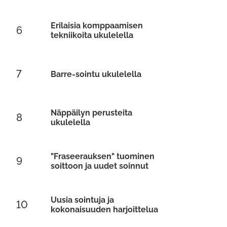
Erilaisia komppaamisen
6
tekniikoita ukulelella
7
Barre-sointu ukulelella
Näppäilyn perusteita
8
ukulelella
"Fraseerauksen" tuominen
9
soittoon ja uudet soinnut
Uusia sointuja ja
10
kokonaisuuden harjoittelua