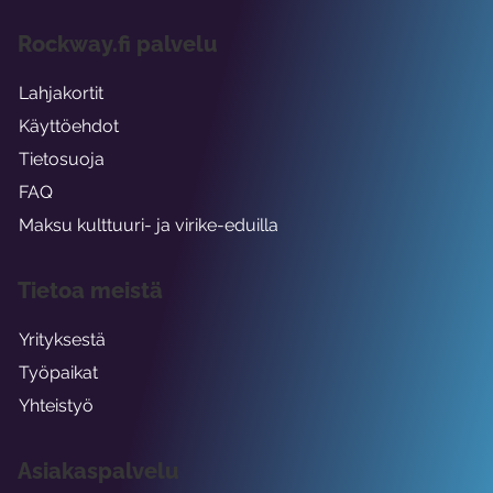
Rockway.fi palvelu
Lahjakortit
Käyttöehdot
Tietosuoja
FAQ
Maksu kulttuuri- ja virike-eduilla
Tietoa meistä
Yrityksestä
Työpaikat
Yhteistyö
Asiakaspalvelu