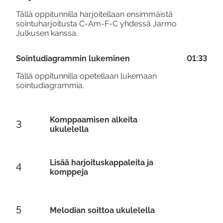
Tällä oppitunnilla harjoitellaan ensimmäistä
sointuharjoitusta C-Am-F-C yhdessä Jarmo
Julkusen kanssa.
Sointudiagrammin lukeminen
01:33
Tällä oppitunnilla opetellaan lukemaan
sointudiagrammia.
Komppaamisen alkeita
3
ukulelella
Lisää harjoituskappaleita ja
4
komppeja
5
Melodian soittoa ukulelella