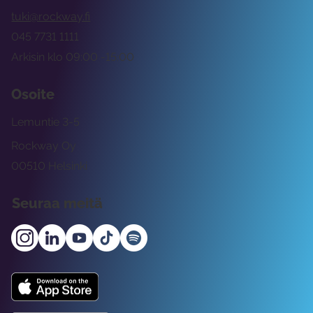
tuki@rockway.fi
045 7731 1111
Arkisin klo 09:00 -15:00
Osoite
Lemuntie 3-5
Rockway Oy
00510 Helsinki
Seuraa meitä