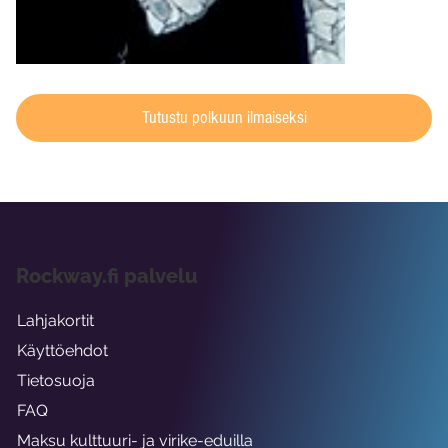
Tutustu polkuun ilmaiseksi
Rockway.fi palvelu
Lahjakortit
Käyttöehdot
Tietosuoja
FAQ
Maksu kulttuuri- ja virike-eduilla