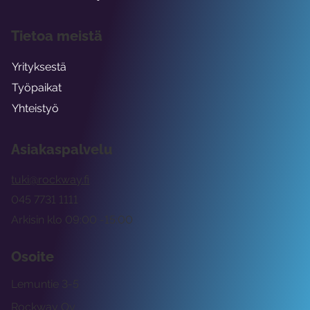
Tietoa meistä
Yrityksestä
Työpaikat
Yhteistyö
Asiakaspalvelu
tuki@rockway.fi
045 7731 1111
Arkisin klo 09:00 -15:00
Osoite
Lemuntie 3-5
Rockway Oy