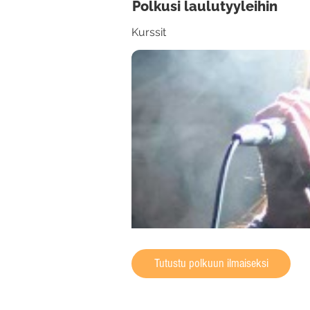
Polkusi laulutyyleihin
Kurssit
Tutustu polkuun ilmaiseksi