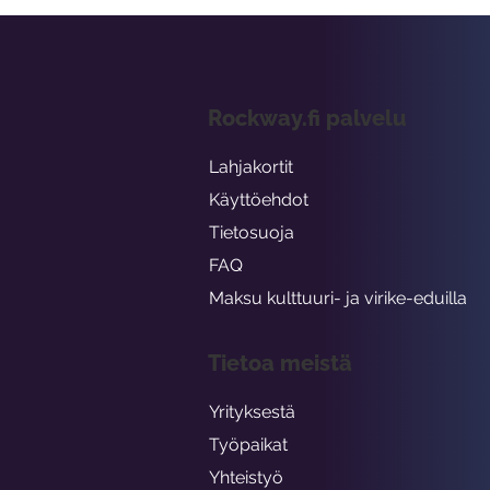
Rockway.fi palvelu
Lahjakortit
Käyttöehdot
Tietosuoja
FAQ
Maksu kulttuuri- ja virike-eduilla
Tietoa meistä
Yrityksestä
Työpaikat
Yhteistyö