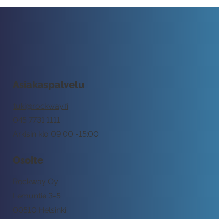
Asiakaspalvelu
tuki@rockway.fi
045 7731 1111
Arkisin klo 09:00 -15:00
Osoite
Rockway Oy
Lemuntie 3-5
00510 Helsinki