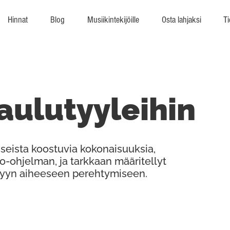
Hinnat
Blog
Musiikintekijöille
Osta lahjaksi
Ti
laulutyyleihin
seista koostuvia kokonaisuuksia,
ko-ohjelman, ja tarkkaan määritellyt
iettyyn aiheeseen perehtymiseen.