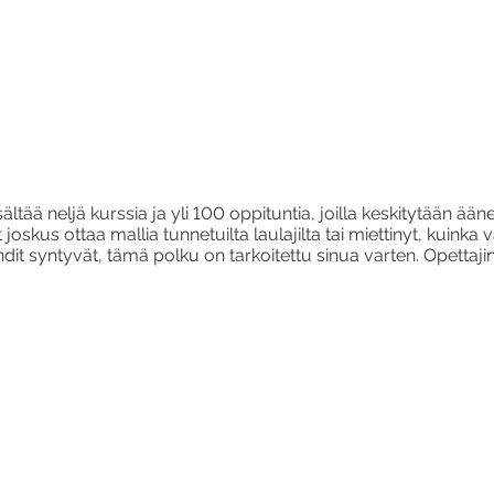
sältää neljä kurssia ja yli 100 oppituntia, joilla keskitytään ään
 joskus ottaa mallia tunnetuilta laulajilta tai miettinyt, kuinka v
ndit syntyvät, tämä polku on tarkoitettu sinua varten. Opettaji