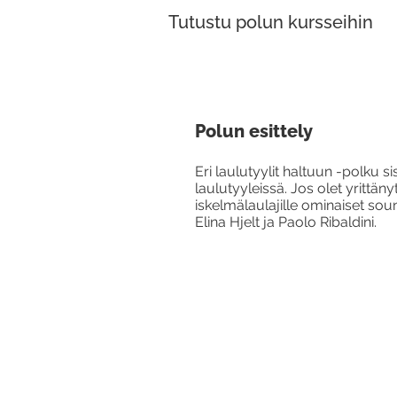
Tutustu polun kursseihin
Polun esittely
Eri laulutyylit haltuun -polku si
laulutyyleissä. Jos olet yrittänyt
iskelmälaulajille ominaiset sou
Elina Hjelt ja Paolo Ribaldini.