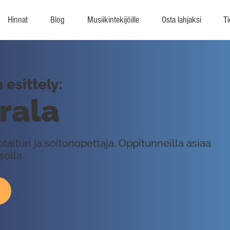
Hinnat
Blog
Musiikintekijöille
Osta lahjaksi
Ti
esittely:
rrala
taituri ja soitonopettaja. Oppitunneilla asiaa
solla.