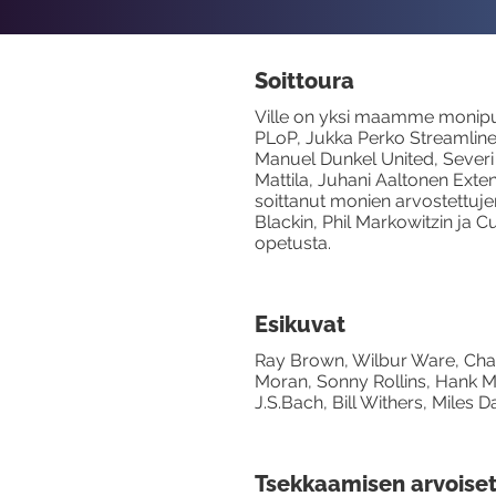
Soittoura
Ville on yksi maamme monipu
PLoP, Jukka Perko Streamline 
Manuel Dunkel United, Severi 
Mattila, Juhani Aaltonen Exte
soittanut monien arvostettuje
Blackin, Phil Markowitzin ja
opetusta.
Esikuvat
Ray Brown, Wilbur Ware, Charl
Moran, Sonny Rollins, Hank M
J.S.Bach, Bill Withers, Miles 
Tsekkaamisen arvoiset 