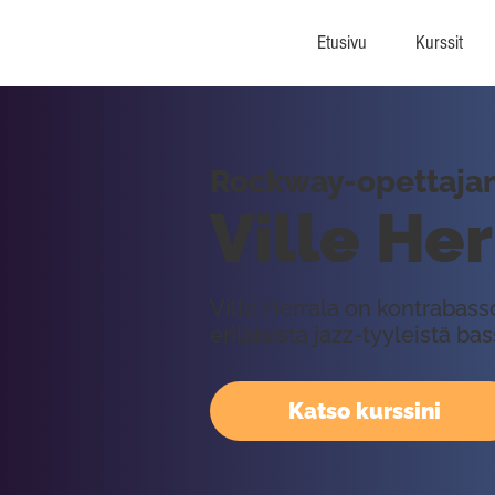
Etusivu
Kurssit
Rockway-opettajan 
Ville He
Ville Herrala on kontrabasso
erilaisista jazz-tyyleistä bas
Katso kurssini