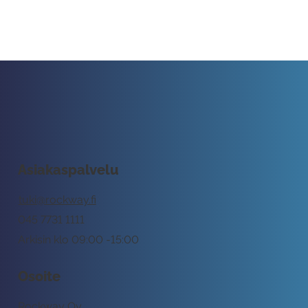
Asiakaspalvelu
tuki@rockway.fi
045 7731 1111
Arkisin klo 09:00 -15:00
Osoite
Rockway Oy