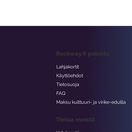
Rockway.fi palvelu
Lahjakortit
Käyttöehdot
Tietosuoja
FAQ
Maksu kulttuuri- ja virike-eduilla
Tietoa meistä