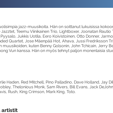
olisimpia jazz-muusikoita. Hän on soittanut lukuisissa kok
Jazztet, Teemu Viinikainen Trio, Lightboxer, Joonatan Rautio T
Pyysalo, Jukkis Uotila, Eero Koivistoinen, Otto Donner, Jarm
nded Quartet, Jose Mäenpää Hot, Ahava, Jussi Fredriksson Trio
n muusikoiden, kuten Benny Golsonin, John Tchicain, Jerry Be
 Cuong Vun kanssa. Hän on myös tehnyt paljon monenlaisia stu
ie Haden, Red Mitchell, Pino Palladino, Dave Holland, Jay Dil
obley, Thelonious Monk, Sam Rivers, Bill Evans, Jack DeJohn
Davis, Rush, King Crimson, Mark King, Toto.
artistit