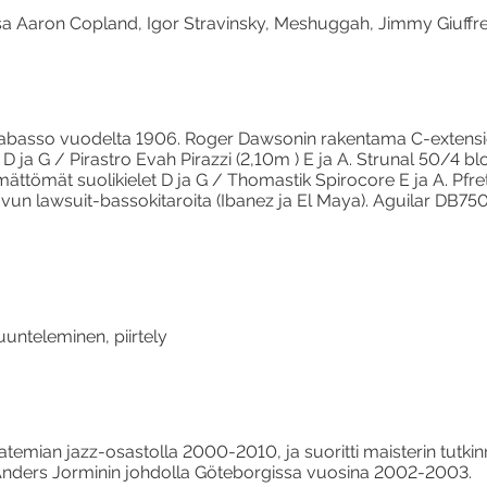
sa Aaron Copland, Igor Stravinsky, Meshuggah, Jimmy Giuffre
asso vuodelta 1906. Roger Dawsonin rakentama C-extension.
D ja G / Pirastro Evah Pirazzi (2,10m ) E ja A. Strunal 50/4 bl
mättömät suolikielet D ja G / Thomastik Spirocore E ja A. Pfre
 lawsuit-bassokitaroita (Ibanez ja El Maya). Aguilar DB750
uunteleminen, piirtely
katemian jazz-osastolla 2000-2010, ja suoritti maisterin tutk
nders Jorminin johdolla Göteborgissa vuosina 2002-2003.