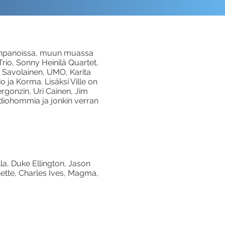
oonpanoissa, muun muassa
rio, Sonny Heinilä Quartet,
o Savolainen, UMO, Karita
 ja Korma. Lisäksi Ville on
rgonzin, Uri Cainen, Jim
diohommia ja jonkin verran
la, Duke Ellington, Jason
ette, Charles Ives, Magma,