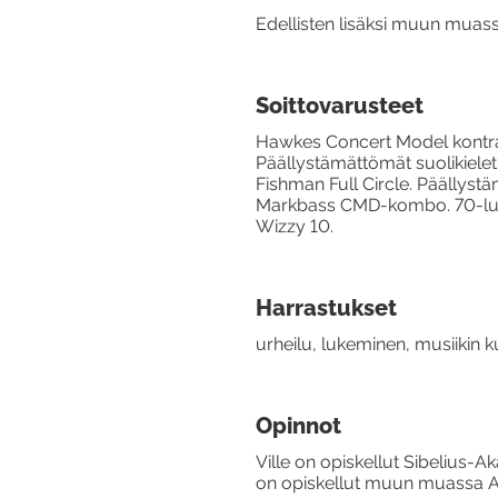
Edellisten lisäksi muun muas
Soittovarusteet
Hawkes Concert Model kontrab
Päällystämättömät suolikielet 
Fishman Full Circle. Päällystä
Markbass CMD-kombo. 70-luvun
Wizzy 10.
Harrastukset
urheilu, lukeminen, musiikin k
Opinnot
Ville on opiskellut Sibelius-A
on opiskellut muun muassa A