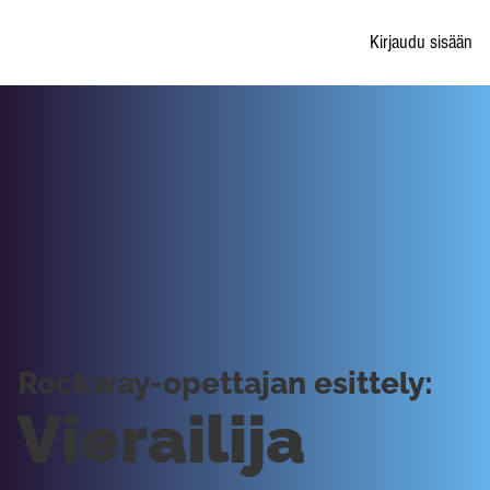
Kirjaudu sisään
Rockway-opettajan esittely:
Vierailija