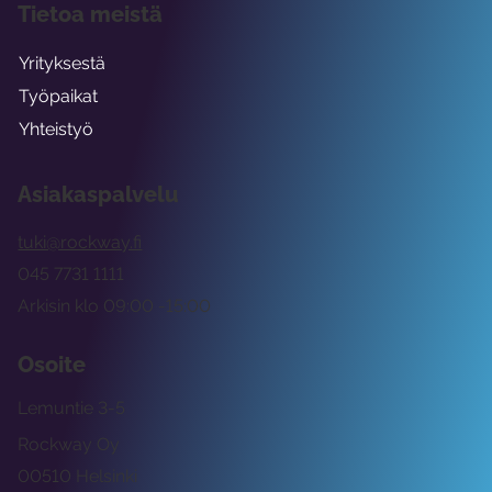
Tietoa meistä
Yrityksestä
Työpaikat
Yhteistyö
Asiakaspalvelu
tuki@rockway.fi
045 7731 1111
Arkisin klo 09:00 -15:00
Osoite
Lemuntie 3-5
Rockway Oy
00510 Helsinki