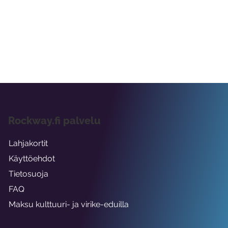
Rockway.fi palvelu
Lahjakortit
Käyttöehdot
Tietosuoja
FAQ
Maksu kulttuuri- ja virike-eduilla