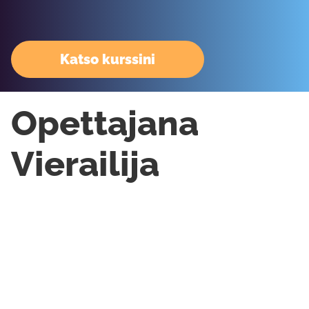
Katso kurssini
Opettajana
Vierailija